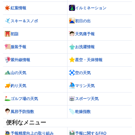
紅葉情報
イルミネーション
スキー＆スノボ
初日の出
初詣
天気痛予報
服装予報
お洗濯情報
紫外線情報
星空・天体情報
山の天気
空の天気
釣り天気
マリン天気
ゴルフ場の天気
スポーツ天気
風邪予防指数
乾燥指数
便利なメニュー
予報精度向上の取り組み
予報に関するFAQ