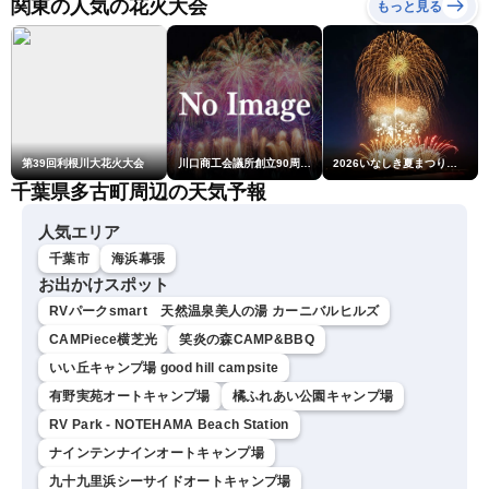
関東の人気の花火大会
もっと見る
ム・江川清音／有賀哲夫〉
第39回利根川大花火大会
川口商工会議所創立90周年・青年部40周年・女性会30周年記念 第6回川口花火大会
2026いなしき夏まつり花火大会
千葉県多古町周辺の天気予報
人気エリア
千葉市
海浜幕張
お出かけスポット
RVパークsmart 天然温泉美人の湯 カーニバルヒルズ
CAMPiece横芝光
笑炎の森CAMP&BBQ
いい丘キャンプ場 good hill campsite
有野実苑オートキャンプ場
橘ふれあい公園キャンプ場
RV Park - NOTEHAMA Beach Station
ナインテンナインオートキャンプ場
九十九里浜シーサイドオートキャンプ場