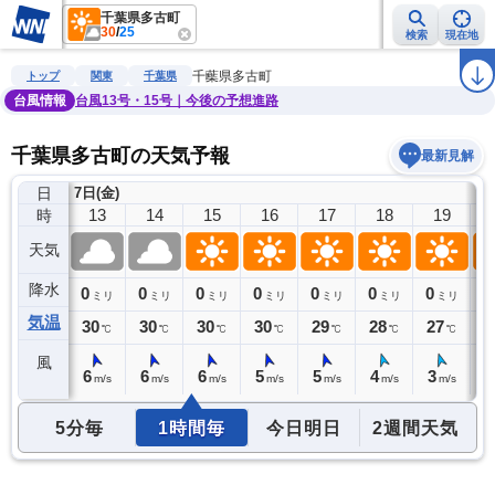
千葉県多古町
30
/
25
検索
現在地
雨雲レーダー
台風情報
地震情報
警報・注意報
2週間天気
ラ
千葉県多古町
トップ
関東
千葉県
台風情報
台風13号・15号｜今後の予想進路
千葉県多古町の天気予報
最新見解
日
7日(金)
12
13
14
15
16
17
18
19
時
天気
降水
0
0
0
0
0
0
0
0
0
ミリ
ミリ
ミリ
ミリ
ミリ
ミリ
ミリ
ミリ
気温
30
30
30
30
30
29
28
27
2
℃
℃
℃
℃
℃
℃
℃
℃
風
6
6
6
6
5
5
4
3
2
m/s
m/s
m/s
m/s
m/s
m/s
m/s
m/s
5分毎
1時間毎
今日明日
2週間天気