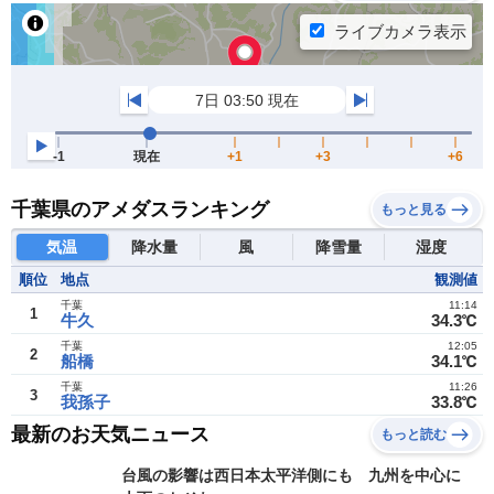
千葉県のアメダスランキング
もっと見る
気温
降水量
風
降雪量
湿度
順位
地点
観測値
千葉
11:14
1
牛久
34.3℃
千葉
12:05
2
船橋
34.1℃
千葉
11:26
3
我孫子
33.8℃
最新のお天気ニュース
もっと読む
台風の影響は西日本太平洋側にも 九州を中心に