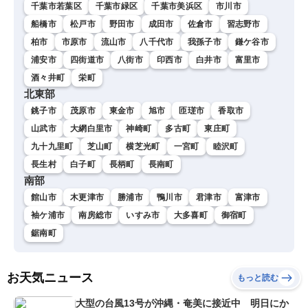
千葉市若葉区
千葉市緑区
千葉市美浜区
市川市
船橋市
松戸市
野田市
成田市
佐倉市
習志野市
柏市
市原市
流山市
八千代市
我孫子市
鎌ケ谷市
浦安市
四街道市
八街市
印西市
白井市
富里市
酒々井町
栄町
北東部
銚子市
茂原市
東金市
旭市
匝瑳市
香取市
山武市
大網白里市
神崎町
多古町
東庄町
九十九里町
芝山町
横芝光町
一宮町
睦沢町
長生村
白子町
長柄町
長南町
南部
館山市
木更津市
勝浦市
鴨川市
君津市
富津市
袖ケ浦市
南房総市
いすみ市
大多喜町
御宿町
鋸南町
お天気ニュース
もっと読む
大型の台風13号が沖縄・奄美に接近中 明日にか