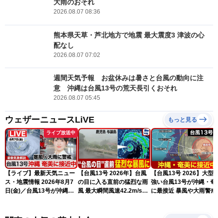
大雨のおそれ
2026.08.07 08:36
熊本県天草・芦北地方で地震 最大震度3 津波の心
配なし
2026.08.07 07:02
週間天気予報 お盆休みは暑さと台風の動向に注
意 沖縄は台風13号の荒天長引くおそれ
2026.08.07 05:45
ウェザーニュースLiVE
もっと見る
ライブ放送中
【ライブ】最新天気ニュー
【台風13号 2026年】台風
【台風13号 2026】大型
ス・地震情報 2026年8月7
の目に入る直前の猛烈な雨
強い台風13号が沖縄・奄
日(金)／台風13号が沖縄・
風 最大瞬間風速42.2m/s観
に最接近 暴風や大雨警戒
奄美に最接近へ 令和8年
測 吹き返しも猛烈な暴風
（7日10時現在）
熊本地震情報〈ウェザーニ
になるおそれ
ュースLiVEコーヒータイ