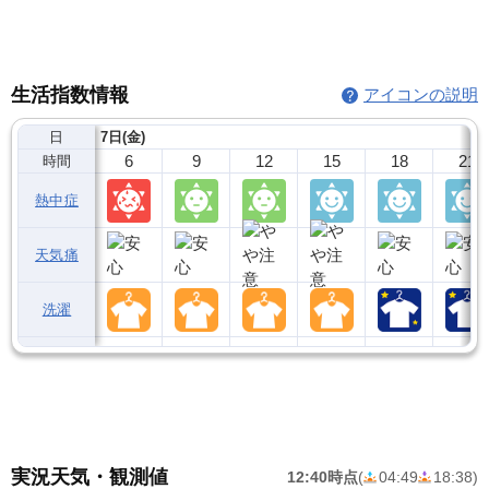
生活指数情報
アイコンの説明
日
7日(金)
6
9
12
15
18
21
時間
熱中症
天気痛
洗濯
実況天気・観測値
12:40時点
(
04:49
18:38
)