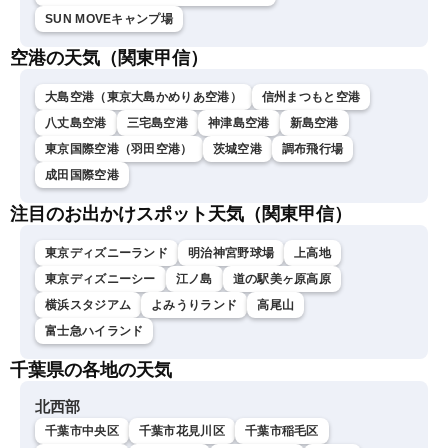
SUN MOVEキャンプ場
空港の天気（関東甲信）
大島空港（東京大島かめりあ空港）
信州まつもと空港
八丈島空港
三宅島空港
神津島空港
新島空港
東京国際空港（羽田空港）
茨城空港
調布飛行場
成田国際空港
注目のお出かけスポット天気（関東甲信）
東京ディズニーランド
明治神宮野球場
上高地
東京ディズニーシー
江ノ島
道の駅美ヶ原高原
横浜スタジアム
よみうりランド
高尾山
富士急ハイランド
千葉県の各地の天気
北西部
千葉市中央区
千葉市花見川区
千葉市稲毛区