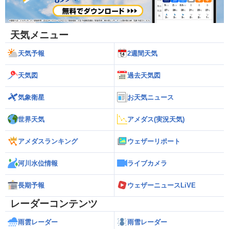
天気メニュー
天気予報
2週間天気
天気図
過去天気図
気象衛星
お天気ニュース
世界天気
アメダス(実況天気)
アメダスランキング
ウェザーリポート
河川水位情報
ライブカメラ
長期予報
ウェザーニュースLiVE
レーダーコンテンツ
雨雲レーダー
雨雪レーダー