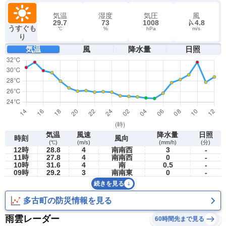
気温
湿度
気圧
風
29.7
73
1008
4.8
うすぐも
℃
%
hPa
m/s
り
気温
風
降水量
日照
気温
風速
降水量
日照
時刻
風向
(℃)
(m/s)
(mm/h)
(分)
12時
28.8
4
南南西
3
-
11時
27.8
4
南南西
0
-
10時
31.6
4
南
0.5
-
09時
29.2
3
南南東
0
-
続きを見る
多古町の防災情報を見る
雨雲レーダー
60時間先まで見る