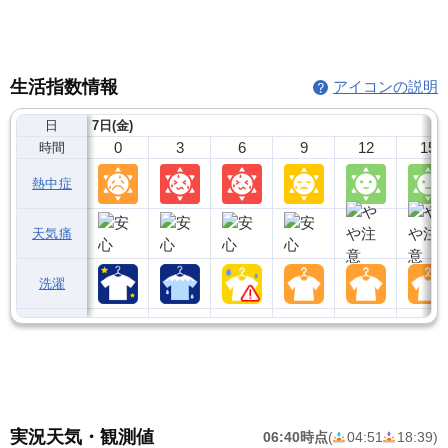
生活指数情報
アイコンの説明
日
7日(金)
0
3
6
9
12
15
時間
熱中症
天気痛
洗濯
実況天気・観測値
06:40時点
(
04:51
18:39
)