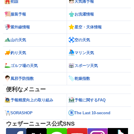
初詣
天気痛予報
服装予報
お洗濯情報
紫外線情報
星空・天体情報
山の天気
空の天気
釣り天気
マリン天気
ゴルフ場の天気
スポーツ天気
風邪予防指数
乾燥指数
便利なメニュー
予報精度向上の取り組み
予報に関するFAQ
SORASHOP
The Last 10-second
ウェザーニュース公式SNS