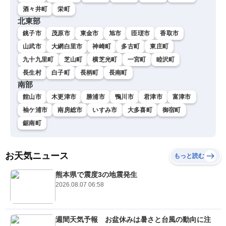
酒々井町
栄町
北東部
銚子市
茂原市
東金市
旭市
匝瑳市
香取市
山武市
大網白里市
神崎町
多古町
東庄町
九十九里町
芝山町
横芝光町
一宮町
睦沢町
長生村
白子町
長柄町
長南町
南部
館山市
木更津市
勝浦市
鴨川市
君津市
富津市
袖ケ浦市
南房総市
いすみ市
大多喜町
御宿町
鋸南町
お天気ニュース
もっと読む
熊本県で震度3の地震発生
2026.08.07 06:58
週間天気予報 お盆休みは暑さと台風の動向に注