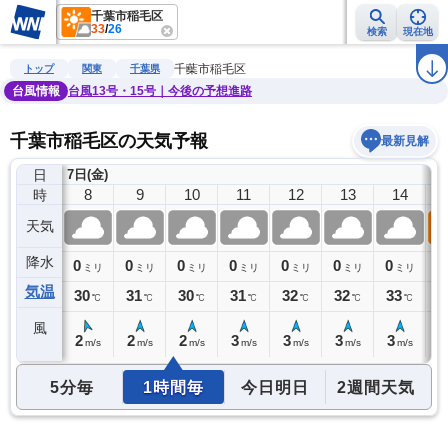
千葉市稲毛区
33
/
26
検索
現在地
雨雲レーダー
台風情報
地震情報
警報・注意報
2週間天気
ラ
千葉市稲毛区
トップ
関東
千葉県
台風情報
台風13号・15号｜今後の予想進路
千葉市稲毛区の天気予報
最新見解
日
7日(金)
7
8
9
10
11
12
13
14
時
天気
降水
0
0
0
0
0
0
0
0
0
ミリ
ミリ
ミリ
ミリ
ミリ
ミリ
ミリ
ミリ
気温
29
30
31
30
31
32
32
33
3
℃
℃
℃
℃
℃
℃
℃
℃
風
1
2
2
2
3
3
3
3
3
m/s
m/s
m/s
m/s
m/s
m/s
m/s
m/s
5分毎
1時間毎
今日明日
2週間天気