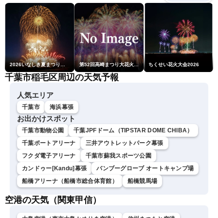
2026いなしき夏まつり花火大会
第52回高崎まつり大花火大会
ちくせい花火大会2026
千葉市稲毛区周辺の天気予報
人気エリア
千葉市
海浜幕張
お出かけスポット
千葉市動物公園
千葉JPFドーム（TIPSTAR DOME CHIBA）
千葉ポートアリーナ
三井アウトレットパーク幕張
フクダ電子アリーナ
千葉市蘇我スポーツ公園
カンドゥー[Kandu]幕張
バンブーグローブ オートキャンプ場
船橋アリーナ（船橋市総合体育館）
船橋競馬場
空港の天気（関東甲信）