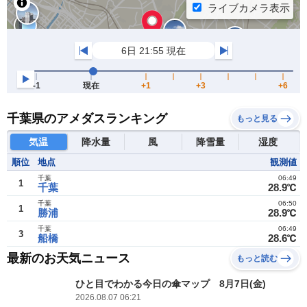
千葉県のアメダスランキング
もっと見る
気温
降水量
風
降雪量
湿度
順位
地点
観測値
千葉
06:49
1
千葉
28.9℃
千葉
06:50
1
勝浦
28.9℃
千葉
06:49
3
船橋
28.6℃
最新のお天気ニュース
もっと読む
ひと目でわかる今日の傘マップ 8月7日(金)
2026.08.07 06:21