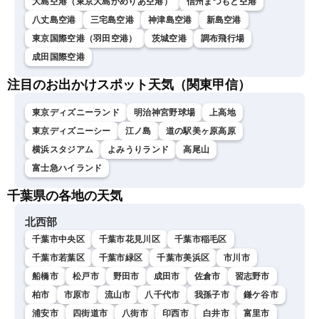
大島空港（東京大島かめりあ空港）
信州まつもと空港
八丈島空港
三宅島空港
神津島空港
新島空港
東京国際空港（羽田空港）
茨城空港
調布飛行場
成田国際空港
注目のお出かけスポット天気（関東甲信）
東京ディズニーランド
明治神宮野球場
上高地
東京ディズニーシー
江ノ島
道の駅美ヶ原高原
横浜スタジアム
よみうりランド
高尾山
富士急ハイランド
千葉県の各地の天気
北西部
千葉市中央区
千葉市花見川区
千葉市稲毛区
千葉市若葉区
千葉市緑区
千葉市美浜区
市川市
船橋市
松戸市
野田市
成田市
佐倉市
習志野市
柏市
市原市
流山市
八千代市
我孫子市
鎌ケ谷市
浦安市
四街道市
八街市
印西市
白井市
富里市