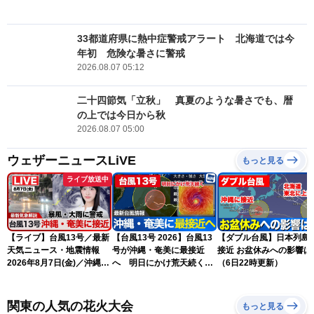
33都道府県に熱中症警戒アラート 北海道では今
年初 危険な暑さに警戒
2026.08.07 05:12
二十四節気「立秋」 真夏のような暑さでも、暦
の上では今日から秋
2026.08.07 05:00
ウェザーニュースLiVE
もっと見る
ライブ放送中
【ライブ】台風13号／最新
【台風13号 2026】台風13
【ダブル台風】日本列島
天気ニュース・地震情報
号が沖縄・奄美に最接近
接近 お盆休みへの影響は？
2026年8月7日(金)／沖縄・
へ 明日にかけ荒天続く
（6日22時更新）
奄美は台風による暴風雨に
（7日5時更新）
厳重警戒〈ウェザーニュー
スLiVEモーニング・松本真
関東の人気の花火大会
もっと見る
央／有賀哲夫〉