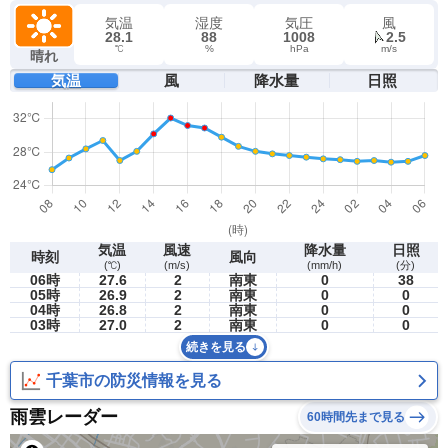
気温
湿度
気圧
風
28.1
88
1008
2.5
℃
%
hPa
m/s
晴れ
気温
風
降水量
日照
気温
風速
降水量
日照
時刻
風向
(℃)
(m/s)
(mm/h)
(分)
06時
27.6
2
南東
0
38
05時
26.9
2
南東
0
0
04時
26.8
2
南東
0
0
03時
27.0
2
南東
0
0
続きを見る
千葉市の防災情報を見る
雨雲レーダー
60時間先まで見る