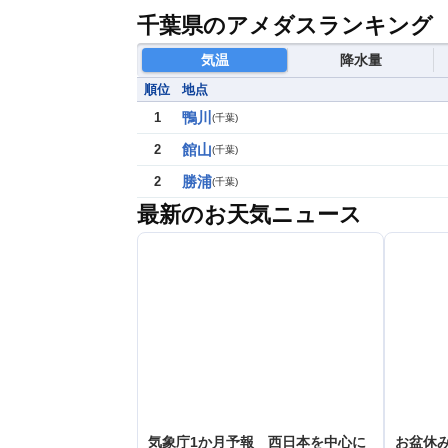
千葉県のアメダスランキング
気温
降水量
順位
地点
鴨川
1
(
千葉
)
館山
2
(
千葉
)
勝浦
2
(
千葉
)
最新のお天気ニュース
気象庁1か月予報 西日本を中心に
お盆休み