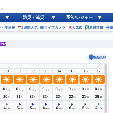
防災・減災
季節/レジャー
報・注意報
2週間天気
ライブカメラ
天気図
避難情報
進路
最新見解
10
11
12
13
14
15
16
17
1
0
0
0
0
0
0
0
0
0
ミリ
ミリ
ミリ
ミリ
ミリ
ミリ
ミリ
ミリ
ミ
30
31
32
32
32
32
31
29
28
℃
℃
℃
℃
℃
℃
℃
℃
4
5
5
6
6
6
5
4
4
m/s
m/s
m/s
m/s
m/s
m/s
m/s
m/s
m