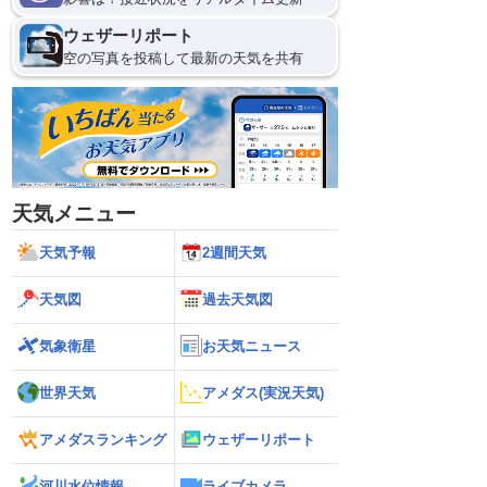
ウェザーリポート
空の写真を投稿して最新の天気を共有
天気メニュー
天気予報
2週間天気
天気図
過去天気図
気象衛星
お天気ニュース
世界天気
アメダス(実況天気)
アメダスランキング
ウェザーリポート
河川水位情報
ライブカメラ