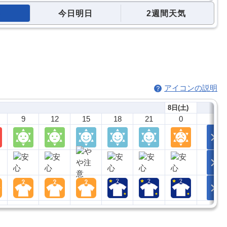
今日明日
2週間天気
アイコンの説明
8日(土)
9
12
15
18
21
0