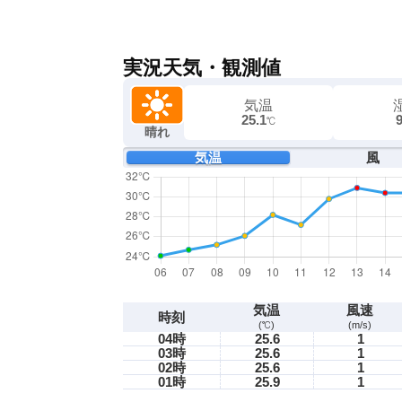
実況天気・観測値
気温
25.1
℃
晴れ
気温
風
気温
風速
時刻
(℃)
(m/s)
04時
25.6
1
03時
25.6
1
02時
25.6
1
01時
25.9
1