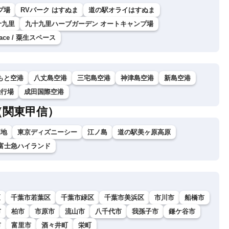
゚場
RVパーク はすぬま
道の駅オライはすぬま
十九里
九十九里ハーブガーデン オートキャンプ場
pace / 粟生スペース
もと空港
八丈島空港
三宅島空港
神津島空港
新島空港
飛行場
成田国際空港
（関東甲信）
高地
東京ディズニーシー
江ノ島
道の駅美ヶ原高原
富士急ハイランド
区
千葉市若葉区
千葉市緑区
千葉市美浜区
市川市
船橋市
市
柏市
市原市
流山市
八千代市
我孫子市
鎌ケ谷市
市
富里市
酒々井町
栄町