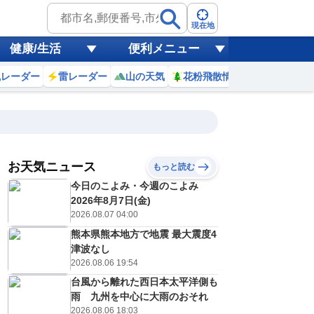
現在地
健康/生活
便利メニュー
風レーダー
雷レーダー
山の天気
花粉飛散情報
世界天気
お天気ニュース
もっと読む
8日(土)
今日のこよみ・今週のこよみ
8
19
20
21
22
23
0
1
2
2026年8月7日(金)
2026.08.07 04:00
熊本県熊本地方で地震 最大震度4
0
0
0
0
0
0
0
0
津波なし
リ
ミリ
ミリ
ミリ
ミリ
ミリ
ミリ
ミリ
ミリ
2026.08.06 19:54
27
27
26
26
25
25
25
24
℃
℃
℃
℃
℃
℃
℃
℃
℃
台風から離れた西日本太平洋側も
雨 九州を中心に大雨のおそれ
3
2
1
1
1
0
0
0
/s
m/s
m/s
m/s
m/s
m/s
m/s
m/s
m/s
2026.08.06 18:03