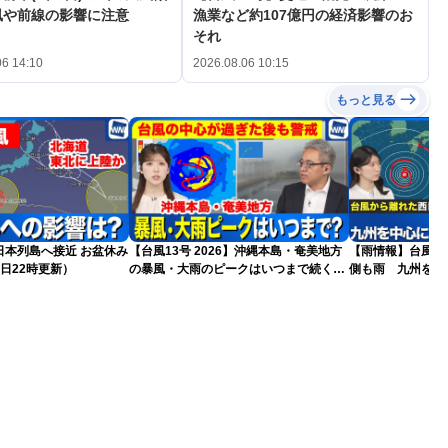
風や前線の影響に注意
漁業など約107億円の経済影響のお
それ
06 14:10
2026.08.06 10:15
もっと見る
島へ接近 お盆休み
【台風13号 2026】沖縄本島・奄美地方
【雨情報】台風か
日22時更新）
の暴風・大雨のピークはいつまで続く？
側も雨 九州を中
（6日18時更新）