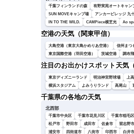
千葉フィンランドの森
有野実苑オートキャンフ
SUN MOVEキャンプ場
アンカービレッジ 九
IN TO THE WILD.
CAMPiece横芝光
Ao s
空港の天気（関東甲信）
大島空港（東京大島かめりあ空港）
信州まつ
東京国際空港（羽田空港）
茨城空港
調布
注目のお出かけスポット天気
東京ディズニーランド
明治神宮野球場
上
横浜スタジアム
よみうりランド
高尾山
千葉県の各地の天気
北西部
千葉市中央区
千葉市花見川区
千葉市稲毛
松戸市
野田市
成田市
佐倉市
習志野
浦安市
四街道市
八街市
印西市
白井