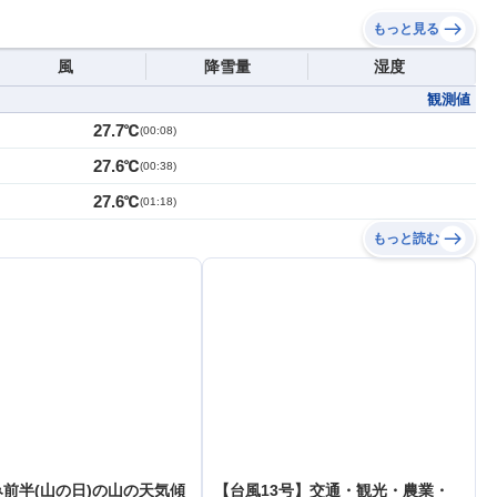
もっと見る
風
降雪量
湿度
観測値
27.7℃
(
00:08
)
27.6℃
(
00:38
)
27.6℃
(
01:18
)
もっと読む
前半(山の日)の山の天気傾
【台風13号】交通・観光・農業・