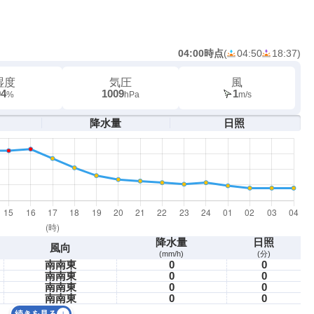
04:00時点
(
04:50
18:37
)
湿度
気圧
風
94
1009
1
%
hPa
m/s
降水量
日照
降水量
日照
風向
(mm/h)
(分)
南南東
0
0
南南東
0
0
南南東
0
0
南南東
0
0