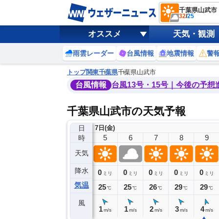
千葉県山武市
32
/
25
オススメ
天気・観測
雨雲レーダー
台風情報
地震情報
警
トップ
関東
千葉県
千葉県山武市
台風情報
台風13号・15号｜今後の予想
千葉県山武市の天気予報
日
7日(金)
1
2
3
4
5
6
7
8
9
時
天気
降水
0
0
0
0
0
0
0
0
ミリ
ミリ
ミリ
ミリ
ミリ
ミリ
ミリ
ミリ
ミリ
気温
26
25
25
25
25
25
26
29
29
℃
℃
℃
℃
℃
℃
℃
℃
℃
風
1
1
1
0
1
1
2
3
4
m/s
m/s
m/s
m/s
m/s
m/s
m/s
m/s
m/s