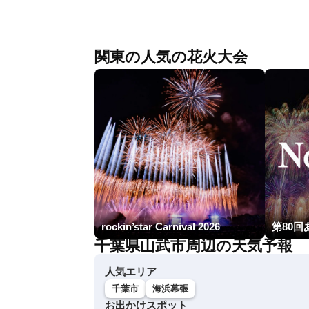
関東の人気の花火大会
rockin’star Carnival 2026
第80
千葉県山武市周辺の天気予報
人気エリア
千葉市
海浜幕張
お出かけスポット