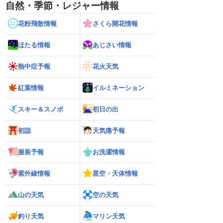
自然・季節・レジャー情報
花粉飛散情報
さくら開花情報
ほたる情報
あじさい情報
熱中症予報
花火天気
紅葉情報
イルミネーション
スキー＆スノボ
初日の出
初詣
天気痛予報
服装予報
お洗濯情報
紫外線情報
星空・天体情報
山の天気
空の天気
釣り天気
マリン天気