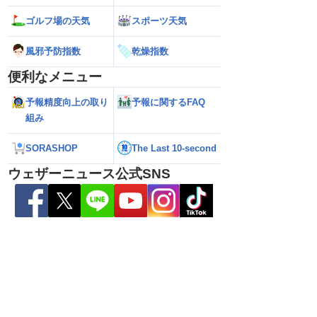
ゴルフ場の天気
スポーツ天気
風邪予防指数
乾燥指数
便利なメニュー
予報精度向上の取り
予報に関するFAQ
組み
SORASHOP
The Last 10-second
ウェザーニュース公式SNS
ら離れた西日本太平洋
【熊本八代で39℃観測】被災地・熊本へ
【台風15号 202
心に大雨のおそれ
台風による雨風の影響は？
の可能性も進路は定
新）