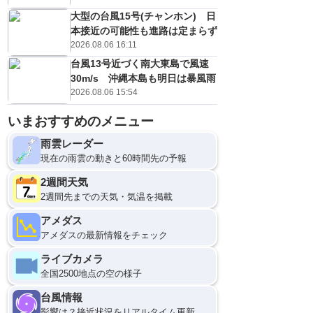
大型の台風15号(チャンホン) 日
本接近の可能性も進路は定まらず
2026.08.06 16:11
台風13号近づく南大東島で風速
30m/s 沖縄本島も明日は暴風雨
2026.08.06 15:54
いまおすすめのメニュー
雨雲レーダー
現在の雨雲の動きと60時間先の予報
2週間天気
2週間先までの天気・気温を掲載
アメダス
アメダスの最新情報をチェック
ライブカメラ
全国2500地点の空の様子
台風情報
影響は？接近状況をリアルタイム更新