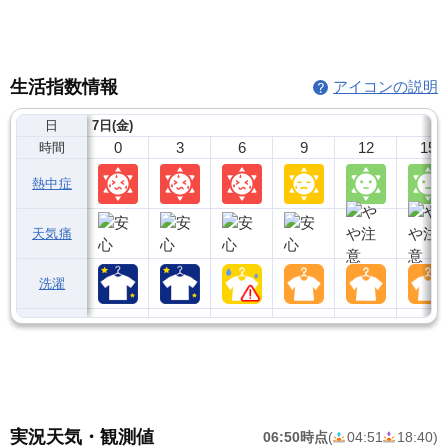
生活指数情報
アイコンの説明
日
7日(金)
0
3
6
9
12
15
時間
熱中症
天気痛
洗濯
実況天気・観測値
06:50時点
(
04:51
18:40
)