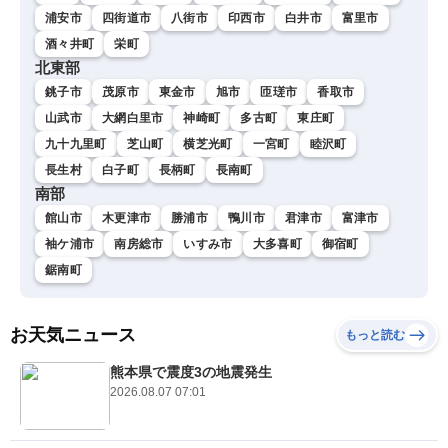
浦安市
四街道市
八街市
印西市
白井市
富里市
酒々井町
栄町
北東部
銚子市
茂原市
東金市
旭市
匝瑳市
香取市
山武市
大網白里市
神崎町
多古町
東庄町
九十九里町
芝山町
横芝光町
一宮町
睦沢町
長生村
白子町
長柄町
長南町
南部
館山市
木更津市
勝浦市
鴨川市
君津市
富津市
袖ケ浦市
南房総市
いすみ市
大多喜町
御宿町
鋸南町
お天気ニュース
もっと読む
熊本県で震度3の地震発生
2026.08.07 07:01