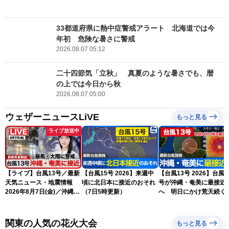
33都道府県に熱中症警戒アラート 北海道では今
年初 危険な暑さに警戒
2026.08.07 05:12
二十四節気「立秋」 真夏のような暑さでも、暦
の上では今日から秋
2026.08.07 05:00
ウェザーニュースLiVE
もっと見る
ライブ放送中
【ライブ】台風13号／最新
【台風15号 2026】来週中
【台風13号 2026】台風1
天気ニュース・地震情報
頃に北日本に接近のおそれ
号が沖縄・奄美に最接近
2026年8月7日(金)／沖縄・
（7日5時更新）
へ 明日にかけ荒天続く
奄美は台風による暴風雨に
（7日5時更新）
厳重警戒〈ウェザーニュー
スLiVEモーニング・松本真
関東の人気の花火大会
もっと見る
央／有賀哲夫〉