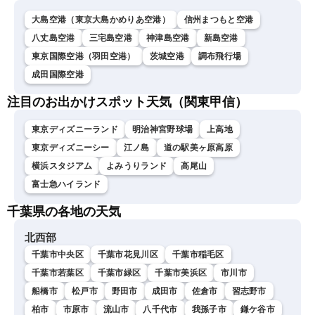
大島空港（東京大島かめりあ空港）
信州まつもと空港
八丈島空港
三宅島空港
神津島空港
新島空港
東京国際空港（羽田空港）
茨城空港
調布飛行場
成田国際空港
注目のお出かけスポット天気（関東甲信）
東京ディズニーランド
明治神宮野球場
上高地
東京ディズニーシー
江ノ島
道の駅美ヶ原高原
横浜スタジアム
よみうりランド
高尾山
富士急ハイランド
千葉県の各地の天気
北西部
千葉市中央区
千葉市花見川区
千葉市稲毛区
千葉市若葉区
千葉市緑区
千葉市美浜区
市川市
船橋市
松戸市
野田市
成田市
佐倉市
習志野市
柏市
市原市
流山市
八千代市
我孫子市
鎌ケ谷市