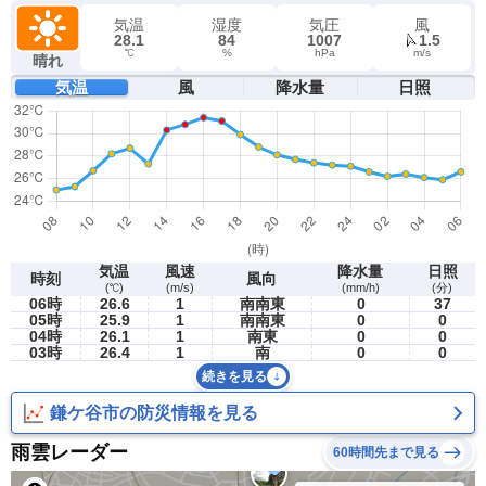
気温
湿度
気圧
風
28.1
84
1007
1.5
℃
%
hPa
m/s
晴れ
気温
風
降水量
日照
気温
風速
降水量
日照
時刻
風向
(℃)
(m/s)
(mm/h)
(分)
06時
26.6
1
南南東
0
37
05時
25.9
1
南南東
0
0
04時
26.1
1
南東
0
0
03時
26.4
1
南
0
0
続きを見る
鎌ケ谷市の防災情報を見る
雨雲レーダー
60時間先まで見る