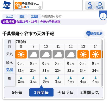
千葉県鎌ケ谷市
34
/
26
検索
現在地
雨雲レーダー
台風情報
地震情報
警報・注意報
2週間天気
ラ
千葉県鎌ケ谷市
トップ
関東
千葉県
台風情報
台風13号・15号｜今後の予想進路
千葉県鎌ケ谷市の天気予報
最新見解
日
7日(金)
7
8
9
10
11
12
13
14
時
天気
降水
0
0
0
0
0
0
0
0
0
ミリ
ミリ
ミリ
ミリ
ミリ
ミリ
ミリ
ミリ
気温
29
31
31
31
32
33
34
34
3
℃
℃
℃
℃
℃
℃
℃
℃
風
1
2
2
3
3
4
4
4
4
m/s
m/s
m/s
m/s
m/s
m/s
m/s
m/s
5分毎
1時間毎
今日明日
2週間天気