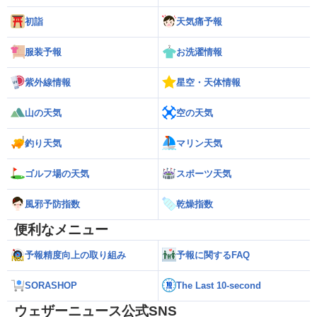
初詣
天気痛予報
服装予報
お洗濯情報
紫外線情報
星空・天体情報
山の天気
空の天気
釣り天気
マリン天気
ゴルフ場の天気
スポーツ天気
風邪予防指数
乾燥指数
便利なメニュー
予報精度向上の取り組み
予報に関するFAQ
SORASHOP
The Last 10-second
ウェザーニュース公式SNS