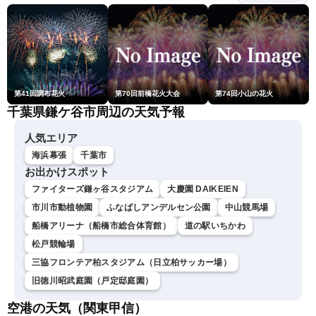
第41回調布花火
第70回前橋花火大会
第74回小山の花火
千葉県鎌ケ谷市周辺の天気予報
人気エリア
海浜幕張
千葉市
お出かけスポット
ファイターズ鎌ヶ谷スタジアム
大慶園 DAIKEIEN
市川市動植物園
ふなばしアンデルセン公園
中山競馬場
船橋アリーナ（船橋市総合体育館）
道の駅いちかわ
松戸競輪場
三協フロンテア柏スタジアム（日立柏サッカー場）
旧徳川昭武庭園（戸定邸庭園）
空港の天気（関東甲信）