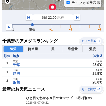
千葉県のアメダスランキング
もっと見る
気温
降水量
風
降雪量
湿度
順位
地点
観測値
千葉
06:49
1
千葉
28.9℃
千葉
06:50
1
勝浦
28.9℃
千葉
06:49
3
船橋
28.6℃
最新のお天気ニュース
もっと読む
ひと目でわかる今日の傘マップ 8月7日(金)
2026.08.07 06:21