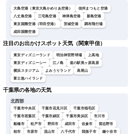
大島空港（東京大島かめりあ空港）
信州まつもと空港
八丈島空港
三宅島空港
神津島空港
新島空港
東京国際空港（羽田空港）
茨城空港
調布飛行場
成田国際空港
注目のお出かけスポット天気（関東甲信）
東京ディズニーランド
明治神宮野球場
上高地
東京ディズニーシー
江ノ島
道の駅美ヶ原高原
横浜スタジアム
よみうりランド
高尾山
富士急ハイランド
千葉県の各地の天気
北西部
千葉市中央区
千葉市花見川区
千葉市稲毛区
千葉市若葉区
千葉市緑区
千葉市美浜区
市川市
船橋市
松戸市
野田市
成田市
佐倉市
習志野市
柏市
市原市
流山市
八千代市
我孫子市
鎌ケ谷市