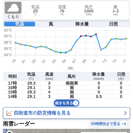
気温
湿度
気圧
風
29
76
1005
3
℃
%
hPa
m/s
くもり
気温
風
降水量
日照
気温
風速
降水量
日照
時刻
風向
(℃)
(m/s)
(mm/h)
(分)
17時
29.3
3
南南東
0
0
16時
29.1
3
南
0
0
15時
29.3
4
南
0
0
14時
29.1
3
南
0.5
0
続きを見る
四街道市の防災情報を見る
雨雲レーダー
60時間先まで見る