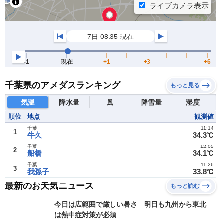
千葉県のアメダスランキング
もっと見る
気温
降水量
風
降雪量
湿度
順位
地点
観測値
千葉
11:14
1
牛久
34.3℃
千葉
12:05
2
船橋
34.1℃
千葉
11:26
3
我孫子
33.8℃
最新のお天気ニュース
もっと読む
今日は広範囲で厳しい暑さ 明日も九州から東北
は熱中症対策が必須