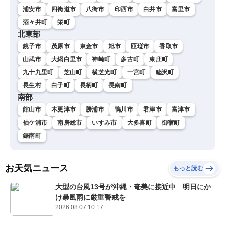
浦安市
四街道市
八街市
印西市
白井市
富里市
酒々井町
栄町
北東部
銚子市
茂原市
東金市
旭市
匝瑳市
香取市
山武市
大網白里市
神崎町
多古町
東庄町
九十九里町
芝山町
横芝光町
一宮町
睦沢町
長生村
白子町
長柄町
長南町
南部
館山市
木更津市
勝浦市
鴨川市
君津市
富津市
袖ケ浦市
南房総市
いすみ市
大多喜町
御宿町
鋸南町
お天気ニュース
もっと読む
大型の台風13号が沖縄・奄美に接近中 明日にか
け暴風雨に厳重警戒を
2026.08.07 10:17