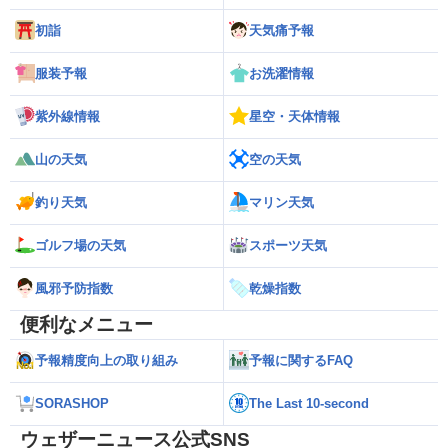
初詣
天気痛予報
服装予報
お洗濯情報
紫外線情報
星空・天体情報
山の天気
空の天気
釣り天気
マリン天気
ゴルフ場の天気
スポーツ天気
風邪予防指数
乾燥指数
便利なメニュー
予報精度向上の取り組み
予報に関するFAQ
SORASHOP
The Last 10-second
ウェザーニュース公式SNS