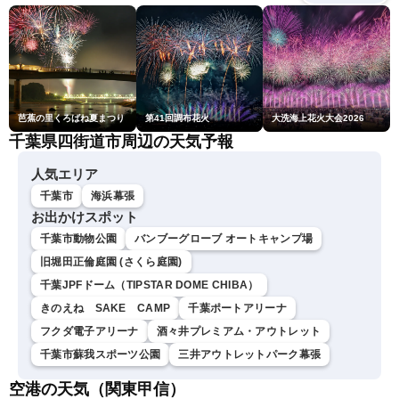
芭蕉の里くろばね夏まつり
第41回調布花火
大洗海上花火大会2026
千葉県四街道市周辺の天気予報
人気エリア
千葉市
海浜幕張
お出かけスポット
千葉市動物公園
バンブーグローブ オートキャンプ場
旧堀田正倫庭園 (さくら庭園)
千葉JPFドーム（TIPSTAR DOME CHIBA）
きのえね SAKE CAMP
千葉ポートアリーナ
フクダ電子アリーナ
酒々井プレミアム・アウトレット
千葉市蘇我スポーツ公園
三井アウトレットパーク幕張
空港の天気（関東甲信）