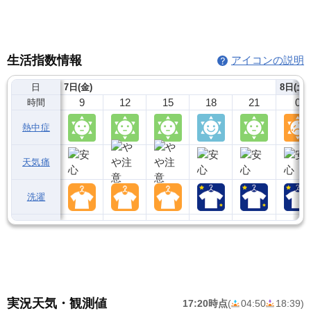
生活指数情報
アイコンの説明
日
7日(金)
8日(土)
9
12
15
18
21
0
時間
熱中症
天気痛
洗濯
実況天気・観測値
17:20時点
(
04:50
18:39
)