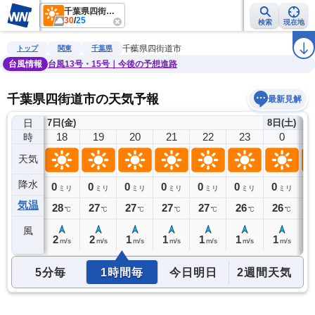
千葉県四街道市
30
/
25
検索
現在地
雨雲レーダー
台風情報
地震情報
警報・注意報
2週間天気
ラ
千葉県四街道市
トップ
関東
千葉県
台風情報
台風13号・15号｜今後の予想進路
千葉県四街道市の天気予報
最新見解
日
7日(金)
8日(土)
17
18
19
20
21
22
23
0
時
天気
降水
0
0
0
0
0
0
0
0
0
ミリ
ミリ
ミリ
ミリ
ミリ
ミリ
ミリ
ミリ
気温
29
28
27
27
27
27
26
26
2
℃
℃
℃
℃
℃
℃
℃
℃
風
3
2
2
1
1
1
1
1
1
m/s
m/s
m/s
m/s
m/s
m/s
m/s
m/s
5分毎
1時間毎
今日明日
2週間天気