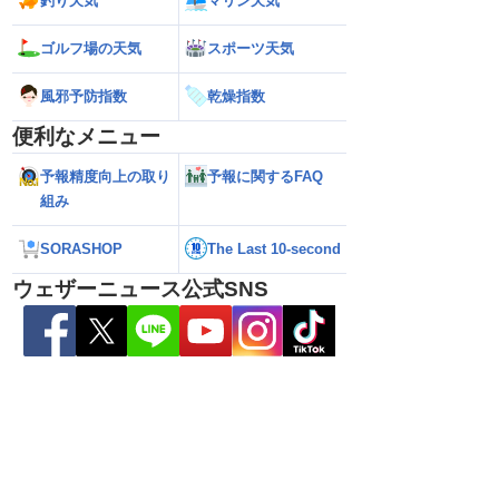
釣り天気
マリン天気
ゴルフ場の天気
スポーツ天気
風邪予防指数
乾燥指数
便利なメニュー
予報精度向上の取り
予報に関するFAQ
組み
SORASHOP
The Last 10-second
5号の動向に注目 お
【ゲリラ雷雨警戒】あす9日(日)も東北や
【台風15号】進路
国的に変わりやすい天
東日本で激しい雷雨のおそれ 午前中から
陸の可能性と西日
ウェザーニュース公式SNS
雨雲急発達の危険も
性