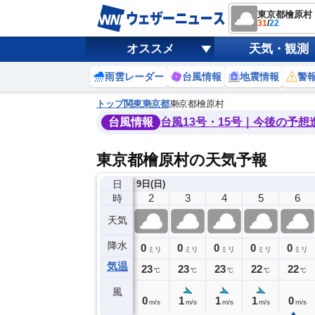
東京都檜原村
31
/
22
オススメ
天気・観測
雨雲レーダー
台風情報
地震情報
警
トップ
関東
東京都
東京都檜原村
台風情報
台風13号・15号｜今後の予想
東京都檜原村の天気予報
日
8日(土)
9日(日)
22
23
0
1
2
3
4
5
6
時
天気
降水
0
0
0
0
0
0
0
0
ミリ
ミリ
ミリ
ミリ
ミリ
ミリ
ミリ
ミリ
ミリ
気温
4
24
23
23
23
23
23
22
22
℃
℃
℃
℃
℃
℃
℃
℃
℃
風
1
0
0
0
0
1
1
1
0
m/s
m/s
m/s
m/s
m/s
m/s
m/s
m/s
m/s