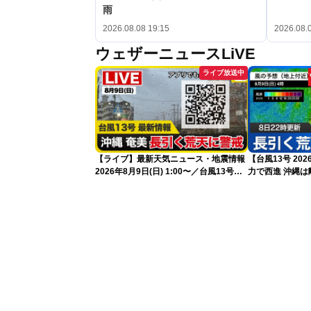
雨
2026.08.08 19:15
2026.08.
ウェザーニュースLiVE
ライブ放送中
【ライブ】最新天気ニュース・地震情報
【台風13号 2
2026年8月9日(日) 1:00〜／台風13号・
力で西進 沖縄は離れても長引く荒天に厳
15号情報 令和8年熊本地震情報〈ウェ
重警戒(8日22時
ザーニュースLiVE〉