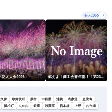
もっと見る
花火大会2026
燃えよ！商工会青年部！！第23回こうのす花火大会
大久保
歌舞伎町
原宿
中目黒
池袋
表参道
恵比寿
浜松町
丸の内
銀座
秋葉原
日本橋
上野
お台場