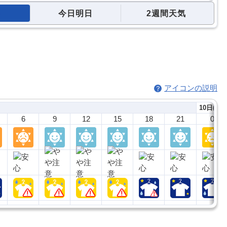
今日明日
2週間天気
アイコンの説明
10日(月)
6
9
12
15
18
21
0