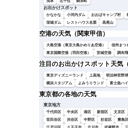
浅草
北千住
錦糸町
お出かけスポット
かなかな
小河内ダム
おおばキャンプ村
深城ダム
レストハウス名栗
高尾山
空港の天気（関東甲信）
大島空港（東京大島かめりあ空港）
信州まつ
東京国際空港（羽田空港）
茨城空港
調布
注目のお出かけスポット天気
東京ディズニーランド
上高地
明治神宮野
横浜スタジアム
よみうりランド
富士急ハ
東京都の各地の天気
東京地方
千代田区
中央区
港区
新宿区
文京区
世田谷区
渋谷区
中野区
杉並区
豊島
江戸川区
八王子市
立川市
武蔵野市