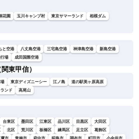
桐花園
玉川キャンプ村
東京サマーランド
相模ダム
もと空港
八丈島空港
三宅島空港
神津島空港
新島空港
飛行場
成田国際空港
（関東甲信）
球場
東京ディズニーシー
江ノ島
道の駅美ヶ原高原
イランド
高尾山
台東区
墨田区
江東区
品川区
目黒区
大田区
区
北区
荒川区
板橋区
練馬区
足立区
葛飾区
三鷹市
青梅市
府中市
昭島市
調布市
町田市
小金井市