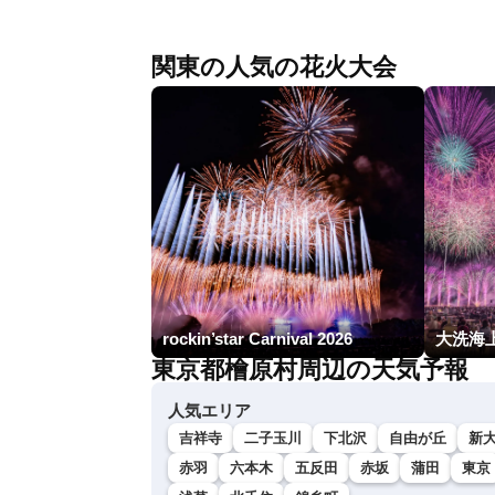
関東の人気の花火大会
rockin’star Carnival 2026
大洗海上
東京都檜原村周辺の天気予報
人気エリア
吉祥寺
二子玉川
下北沢
自由が丘
新
赤羽
六本木
五反田
赤坂
蒲田
東京