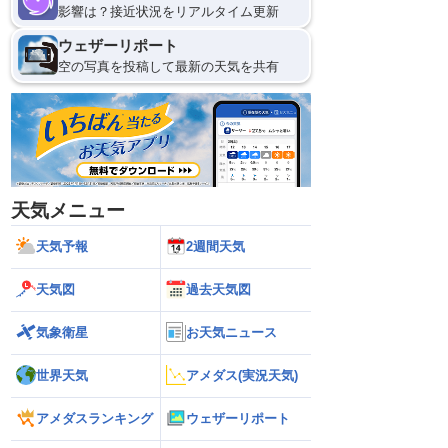
影響は？接近状況をリアルタイム更新
ウェザーリポート
空の写真を投稿して最新の天気を共有
天気メニュー
天気予報
2週間天気
天気図
過去天気図
気象衛星
お天気ニュース
世界天気
アメダス(実況天気)
アメダスランキング
ウェザーリポート