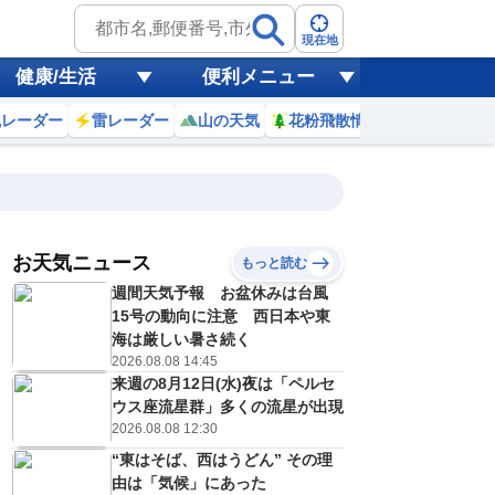
現在地
健康/生活
便利メニュー
風レーダー
雷レーダー
山の天気
花粉飛散情報
世界天気
お天気ニュース
もっと読む
週間天気予報 お盆休みは台風
5
16
17
18
19
20
21
22
23
15号の動向に注意 西日本や東
海は厳しい暑さ続く
2026.08.08 14:45
来週の8月12日(水)夜は「ペルセ
0
0
0
0
0
0
0
0
リ
ミリ
ミリ
ミリ
ミリ
ミリ
ミリ
ミリ
ミリ
ウス座流星群」多くの流星が出現
30
28
27
26
25
24
24
24
℃
℃
℃
℃
℃
℃
℃
℃
℃
2026.08.08 12:30
“東はそば、西はうどん” その理
2
1
1
1
1
0
1
1
/s
m/s
m/s
m/s
m/s
m/s
m/s
m/s
m/s
由は「気候」にあった