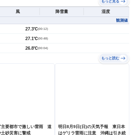
もっと見る
風
降雪量
湿度
観測値
27.3℃
(
00:12
)
27.1℃
(
00:48
)
26.8℃
(
00:04
)
もっと読む
ど主要都市で激しい雷雨 道
明日8月9日(日)の天気予報 東日本
や土砂災害に警戒
はゲリラ雷雨に注意 沖縄は引き続