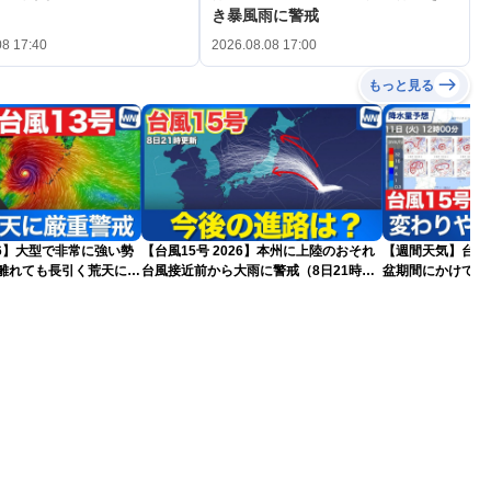
き暴風雨に警戒
08 17:40
2026.08.08 17:00
もっと見る
026】大型で非常に強い勢
【台風15号 2026】本州に上陸のおそれ
【週間天気】台風1
台風接近前から大雨に警戒（8日21時更
盆期間にかけて全
更新)
新）
気が続く見込み