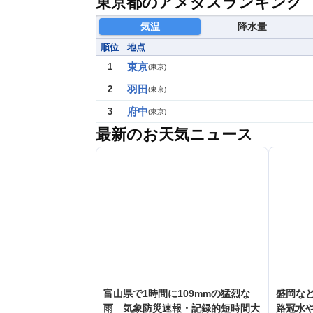
東京都のアメダスランキング
気温
降水量
順位
地点
東京
1
(
東京
)
羽田
2
(
東京
)
府中
3
(
東京
)
最新のお天気ニュース
富山県で1時間に109mmの猛烈な
盛岡な
雨 気象防災速報・記録的短時間大
路冠水