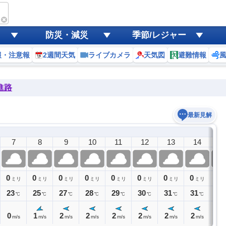
防災・減災
季節/レジャー
報・注意報
2週間天気
ライブカメラ
天気図
避難情報
進路
最新見解
7
8
9
10
11
12
13
14
1
0
0
0
0
0
0
0
0
0
ミリ
ミリ
ミリ
ミリ
ミリ
ミリ
ミリ
ミリ
ミ
23
25
27
28
29
30
31
31
31
℃
℃
℃
℃
℃
℃
℃
℃
0
1
2
2
2
2
2
2
2
m/s
m/s
m/s
m/s
m/s
m/s
m/s
m/s
m