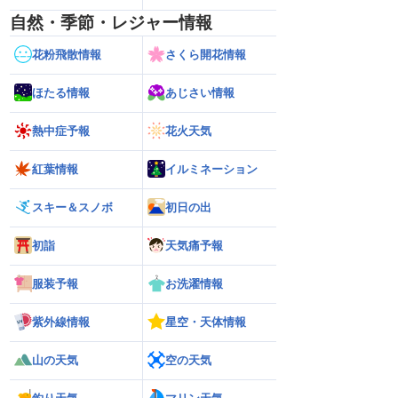
自然・季節・レジャー情報
花粉飛散情報
さくら開花情報
ほたる情報
あじさい情報
熱中症予報
花火天気
紅葉情報
イルミネーション
スキー＆スノボ
初日の出
初詣
天気痛予報
服装予報
お洗濯情報
紫外線情報
星空・天体情報
山の天気
空の天気