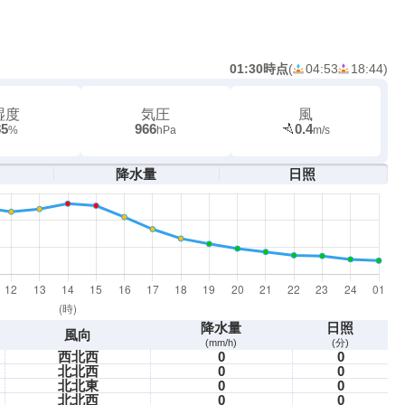
01:30時点
(
04:53
18:44
)
湿度
気圧
風
85
966
0.4
%
hPa
m/s
降水量
日照
降水量
日照
風向
(mm/h)
(分)
西北西
0
0
北北西
0
0
北北東
0
0
北北西
0
0