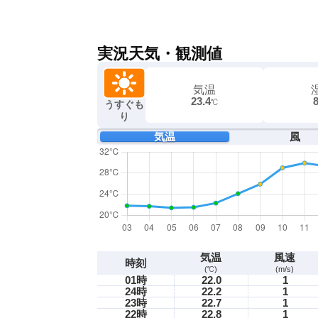
実況天気・観測値
気温
23.4
℃
うすぐも
り
気温
風
気温
風速
時刻
(℃)
(m/s)
01時
22.0
1
24時
22.2
1
23時
22.7
1
22時
22.8
1