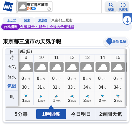
東京都三鷹市
34
/
25
検索
現在地
雨雲レーダー
台風情報
地震情報
警報・注意報
2週間天気
ラ
東京都三鷹市
トップ
関東
東京都
台風情報
台風13号・15号｜今後の予想進路
東京都三鷹市の天気予報
最新見解
日
9日(日)
8
9
10
11
12
13
14
15
時
天気
降水
0
0
0
0
0
0
0
0
0
ミリ
ミリ
ミリ
ミリ
ミリ
ミリ
ミリ
ミリ
気温
28
30
31
31
33
34
34
34
3
℃
℃
℃
℃
℃
℃
℃
℃
風
1
1
1
1
2
2
2
2
2
m/s
m/s
m/s
m/s
m/s
m/s
m/s
m/s
5分毎
1時間毎
今日明日
2週間天気