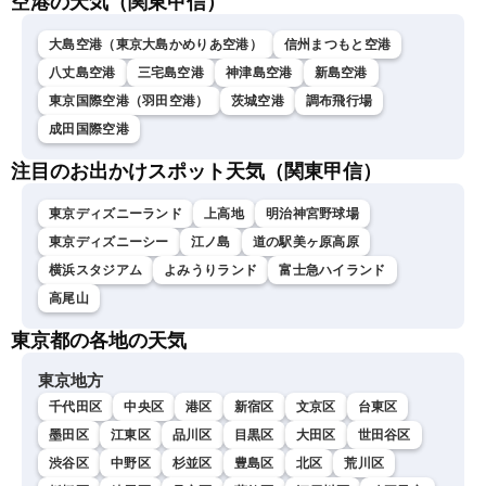
空港の天気（関東甲信）
大島空港（東京大島かめりあ空港）
信州まつもと空港
八丈島空港
三宅島空港
神津島空港
新島空港
東京国際空港（羽田空港）
茨城空港
調布飛行場
成田国際空港
注目のお出かけスポット天気（関東甲信）
東京ディズニーランド
上高地
明治神宮野球場
東京ディズニーシー
江ノ島
道の駅美ヶ原高原
横浜スタジアム
よみうりランド
富士急ハイランド
高尾山
東京都の各地の天気
東京地方
千代田区
中央区
港区
新宿区
文京区
台東区
墨田区
江東区
品川区
目黒区
大田区
世田谷区
渋谷区
中野区
杉並区
豊島区
北区
荒川区