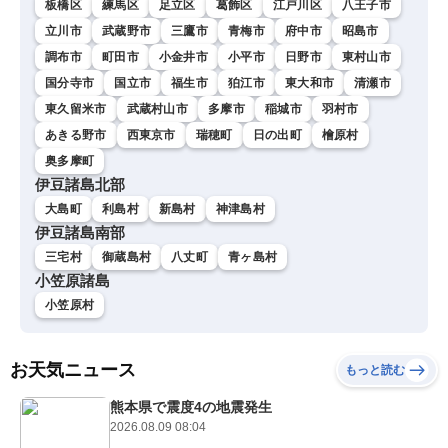
板橋区
練馬区
足立区
葛飾区
江戸川区
八王子市
立川市
武蔵野市
三鷹市
青梅市
府中市
昭島市
調布市
町田市
小金井市
小平市
日野市
東村山市
国分寺市
国立市
福生市
狛江市
東大和市
清瀬市
東久留米市
武蔵村山市
多摩市
稲城市
羽村市
あきる野市
西東京市
瑞穂町
日の出町
檜原村
奥多摩町
伊豆諸島北部
大島町
利島村
新島村
神津島村
伊豆諸島南部
三宅村
御蔵島村
八丈町
青ヶ島村
小笠原諸島
小笠原村
お天気ニュース
もっと読む
熊本県で震度4の地震発生
2026.08.09 08:04