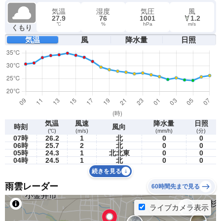
気温
湿度
気圧
風
27.9
76
1001
1.2
℃
%
hPa
m/s
くもり
気温
風
降水量
日照
気温
風速
降水量
日照
時刻
風向
(℃)
(m/s)
(mm/h)
(分)
07時
26.2
1
北
0
0
06時
25.7
2
北
0
0
05時
24.3
1
北北東
0
0
04時
24.5
1
北
0
0
続きを見る
雨雲レーダー
60時間先まで見る