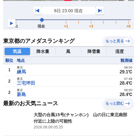
東京都のアメダスランキング
もっと見る
気温
降水量
風
降雪量
湿度
順位
地点
観測値
東京
08:00
1
練馬
29.1℃
東京
07:48
2
三宅坪田
28.4℃
東京
08:00
2
新島
28.4℃
最新のお天気ニュース
もっと読む
大型の台風15号(チャンホン) 山の日に東北南部
付近に上陸の可能性
2026.08.09 05:25