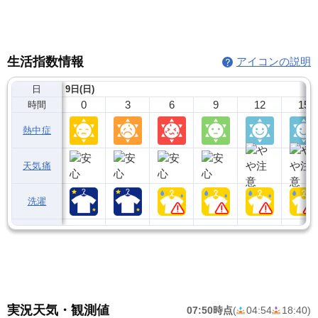
生活指数情報
アイコンの説明
日
9日(日)
0
3
6
9
12
15
時間
熱中症
天気痛
洗濯
実況天気・観測値
07:50時点
(
04:54
18:40
)