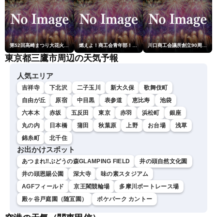
第52回高崎まつり大花火大会
燃えよ！商工会青年部！！第23回こうのす花火大会
川口商工会議所創立90周年・青年部40周年・女性会30周年記念 第6回川口花火大会
東京都三鷹市周辺の天気予報
人気エリア
吉祥寺
下北沢
二子玉川
新大久保
歌舞伎町
自由が丘
原宿
中目黒
表参道
恵比寿
池袋
六本木
赤坂
五反田
東京
赤羽
浜松町
銀座
丸の内
日本橋
蒲田
秋葉原
上野
お台場
浅草
錦糸町
北千住
お出かけスポット
あつまれ‼ぶどうの森GLAMPING FIELD
井の頭自然文化園
井の頭恩賜公園
深大寺
味の素スタジアム
AGFフィールド
京王閣競輪場
多摩川ボートレース場
殿ヶ谷戸庭園（随冝園）
ポケパーク カントー