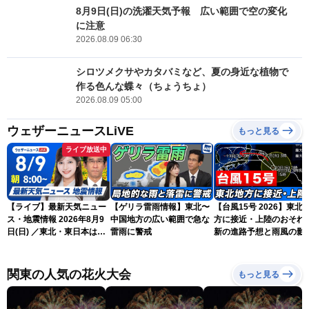
8月9日(日)の洗濯天気予報 広い範囲で空の変化
に注意
2026.08.09 06:30
シロツメクサやカタバミなど、夏の身近な植物で
作る色んな蝶々（ちょうちょ）
2026.08.09 05:00
ウェザーニュースLiVE
もっと見る
ライブ放送中
【ライブ】最新天気ニュー
【ゲリラ雷雨情報】東北〜
【台風15号 2026】東北
ス・地震情報 2026年8月9
中国地方の広い範囲で急な
方に接近・上陸のおそれ 
日(日) ／東北・東日本は急
雷雨に警戒
新の進路予想と雨風の影
な雷雨に注意 沖縄は暴風
（9日6時更新）
雨に警戒続く〈ウェザーニ
ュースLiVEサンシャイン・
関東の人気の花火大会
もっと見る
岡本結子リサ／山口剛央〉