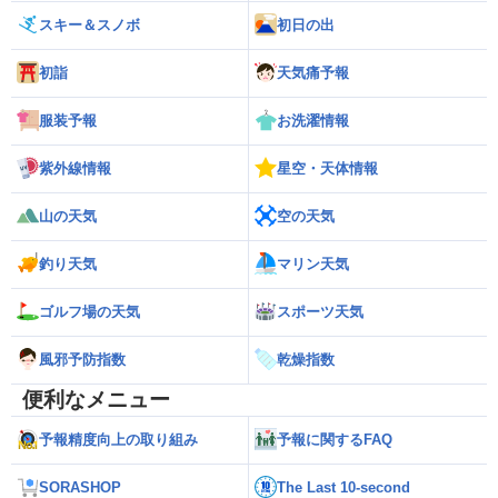
スキー＆スノボ
初日の出
初詣
天気痛予報
服装予報
お洗濯情報
紫外線情報
星空・天体情報
山の天気
空の天気
釣り天気
マリン天気
ゴルフ場の天気
スポーツ天気
風邪予防指数
乾燥指数
便利なメニュー
予報精度向上の取り組み
予報に関するFAQ
SORASHOP
The Last 10-second