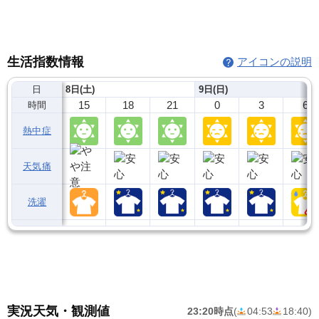
生活指数情報
アイコンの説明
日
8日(土)
9日(日)
15
18
21
0
3
6
時間
熱中症
天気痛
洗濯
実況天気・観測値
23:20時点
(
04:53
18:40
)