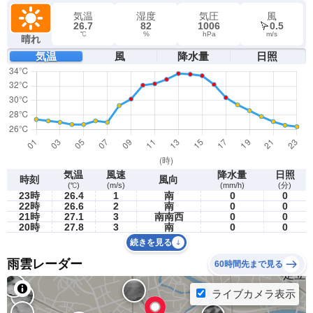
気温
湿度
気圧
風
26.7
82
1006
0.5
℃
%
hPa
m/s
晴れ
気温
風
降水量
日照
気温
風速
降水量
日照
時刻
風向
(℃)
(m/s)
(mm/h)
(分)
23時
26.4
1
南
0
0
22時
26.6
2
南
0
0
21時
27.1
3
南南西
0
0
20時
27.8
3
南
0
0
続きを見る
雨雲レーダー
60時間先まで見る