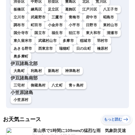
渋谷区
中野区
杉並区
豊島区
北区
荒川区
板橋区
練馬区
足立区
葛飾区
江戸川区
八王子市
立川市
武蔵野市
三鷹市
青梅市
府中市
昭島市
調布市
町田市
小金井市
小平市
日野市
東村山市
国分寺市
国立市
福生市
狛江市
東大和市
清瀬市
東久留米市
武蔵村山市
多摩市
稲城市
羽村市
あきる野市
西東京市
瑞穂町
日の出町
檜原村
奥多摩町
伊豆諸島北部
大島町
利島村
新島村
神津島村
伊豆諸島南部
三宅村
御蔵島村
八丈町
青ヶ島村
小笠原諸島
小笠原村
お天気ニュース
もっと読む
富山県で1時間に109mmの猛烈な雨 気象防災速