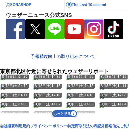
SORASHOP
The Last 10-second
ウェザーニュース公式SNS
予報精度向上の取り組みについて
東京都北区付近に寄せられたウェザーリポート
8月8日(土)14:36
8月8日(土)14:32
8月8日(土)14:29
8月8日(土)14:19
8月8日(土)14:19
8月8日(土)14:16
8月8日(土)14:15
8月8日(土)14:11
8月8日(土)14:11
8月8日(土)14:10
8月8日(土)14:10
8月8日(土)14:08
8月8日(土)14:08
8月8日(土)14:07
8月8日(土)14:06
8月8日(土)14:04
8月8日(土)14:02
8月8日(土)14:00
8月8日(土)13:55
もっと見る
会社概要
利用規約
プライバシーポリシー
特定商取引法の表記
外部送信先
ご利