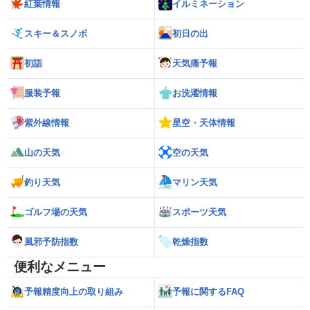
紅葉情報
イルミネーション
スキー＆スノボ
初日の出
初詣
天気痛予報
服装予報
お洗濯情報
紫外線情報
星空・天体情報
山の天気
空の天気
釣り天気
マリン天気
ゴルフ場の天気
スポーツ天気
風邪予防指数
乾燥指数
便利なメニュー
予報精度向上の取り組み
予報に関するFAQ