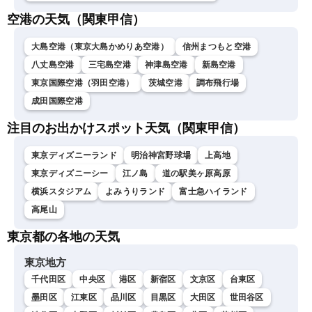
空港の天気（関東甲信）
大島空港（東京大島かめりあ空港）
信州まつもと空港
八丈島空港
三宅島空港
神津島空港
新島空港
東京国際空港（羽田空港）
茨城空港
調布飛行場
成田国際空港
注目のお出かけスポット天気（関東甲信）
東京ディズニーランド
明治神宮野球場
上高地
東京ディズニーシー
江ノ島
道の駅美ヶ原高原
横浜スタジアム
よみうりランド
富士急ハイランド
高尾山
東京都の各地の天気
東京地方
千代田区
中央区
港区
新宿区
文京区
台東区
墨田区
江東区
品川区
目黒区
大田区
世田谷区