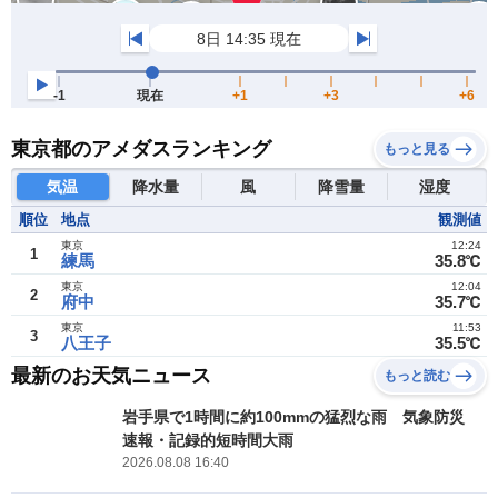
東京都のアメダスランキング
もっと見る
気温
降水量
風
降雪量
湿度
順位
地点
観測値
東京
12:24
1
練馬
35.8℃
東京
12:04
2
府中
35.7℃
東京
11:53
3
八王子
35.5℃
最新のお天気ニュース
もっと読む
岩手県で1時間に約100mmの猛烈な雨 気象防災
速報・記録的短時間大雨
2026.08.08 16:40