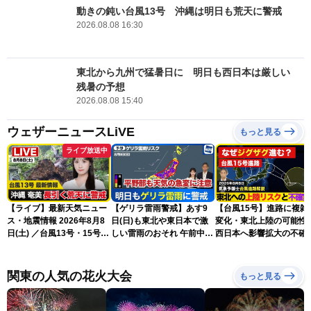
動きの鈍い台風13号 沖縄は明日も荒天に警戒
2026.08.08 16:30
東北から九州で猛暑日に 明日も西日本は厳しい
残暑の予想
2026.08.08 15:40
ウェザーニュースLiVE
もっと見る
ライブ放送中
【ライブ】最新天気ニュー
【ゲリラ雷雨警戒】あす9
【台風15号】進路に複雑
ス・地震情報 2026年8月8
日(日)も東北や東日本で激
変化・東北上陸の可能性
日(土) ／台風13号・15号
しい雷雨のおそれ 午前中か
西日本へ影響拡大の不確
ゲリラ雷雨最新見解 令和
ら雨雲急発達の危険も
性
8年熊本地震情報〈ウェザ
ーニュースLiVEムーン・戸
関東の人気の花火大会
もっと見る
北美月／芳野達郎〉