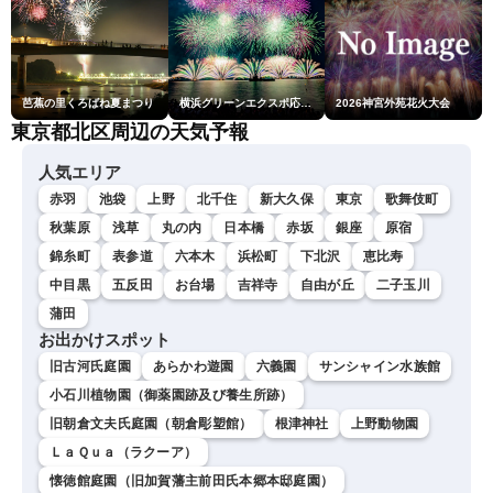
芭蕉の里くろばね夏まつり
横浜グリーンエクスポ応援 みなとみらいフェスティバル「スカイシンフォニーinヨコハマ presented byコロワイド」
2026神宮外苑花火大会
東京都北区周辺の天気予報
人気エリア
赤羽
池袋
上野
北千住
新大久保
東京
歌舞伎町
秋葉原
浅草
丸の内
日本橋
赤坂
銀座
原宿
錦糸町
表参道
六本木
浜松町
下北沢
恵比寿
中目黒
五反田
お台場
吉祥寺
自由が丘
二子玉川
蒲田
お出かけスポット
旧古河氏庭園
あらかわ遊園
六義園
サンシャイン水族館
小石川植物園（御薬園跡及び養生所跡）
旧朝倉文夫氏庭園（朝倉彫塑館）
根津神社
上野動物園
ＬａＱｕａ（ラクーア）
懐徳館庭園（旧加賀藩主前田氏本郷本邸庭園）