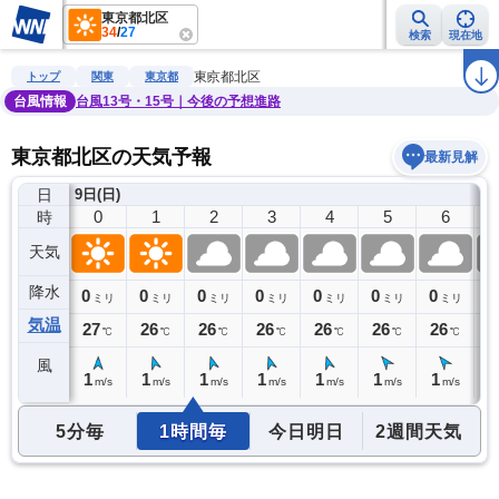
東京都北区
34
/
27
検索
現在地
雨雲レーダー
台風情報
地震情報
警報・注意報
2週間天気
ラ
東京都北区
トップ
関東
東京都
台風情報
台風13号・15号｜今後の予想進路
東京都北区の天気予報
最新見解
日
8日(土)
9日(日)
23
0
1
2
3
4
5
6
時
天気
降水
0
0
0
0
0
0
0
0
0
ミリ
ミリ
ミリ
ミリ
ミリ
ミリ
ミリ
ミリ
気温
27
27
26
26
26
26
26
26
2
℃
℃
℃
℃
℃
℃
℃
℃
風
2
1
1
1
1
1
1
1
0
m/s
m/s
m/s
m/s
m/s
m/s
m/s
m/s
5分毎
1時間毎
今日明日
2週間天気