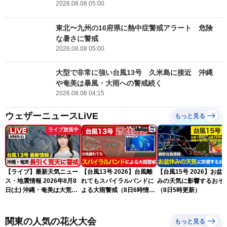
2026.08.08 05:00
東北〜九州の16府県に熱中症警戒アラート 危険
な暑さに警戒
2026.08.08 05:00
大型で非常に強い台風13号 久米島に接近 沖縄
や奄美は暴風・大雨への警戒続く
2026.08.08 04:15
ウェザーニュースLiVE
もっと見る
ライブ放送中
【ライブ】最新天気ニュー
【台風13号 2026】台風離
【台風15号 2026】お盆
ス・地震情報 2026年8月8
れてもスパイラルバンドに
みの天気に影響するおそ
日(土) 沖縄・奄美は大荒れ
よる大雨警戒（8日6時情
（8日5時更新）
の天気が続く／令和8年熊
報）
本地震情報〈ウェザーニュ
ースLiVEサンシャイン・魚
関東の人気の花火大会
もっと見る
住茉由／山口剛央〉