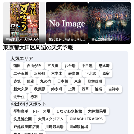
尊徳夏まつり大花火大会
第80回あつぎ鮎まつり大花火大会
第41回調布花火
東京都大田区周辺の天気予報
人気エリア
蒲田
自由が丘
五反田
お台場
中目黒
恵比寿
二子玉川
浜松町
六本木
表参道
下北沢
原宿
赤坂
銀座
丸の内
日本橋
東京
歌舞伎町
新大久保
秋葉原
錦糸町
上野
浅草
池袋
吉祥寺
北千住
赤羽
お出かけスポット
平和島ボートレース場
しながわ水族館
大井競馬場
洗足池公園
大田スタジアム
OIMACHI TRACKS
戸越銀座商店街
川崎競馬場
川崎競輪場