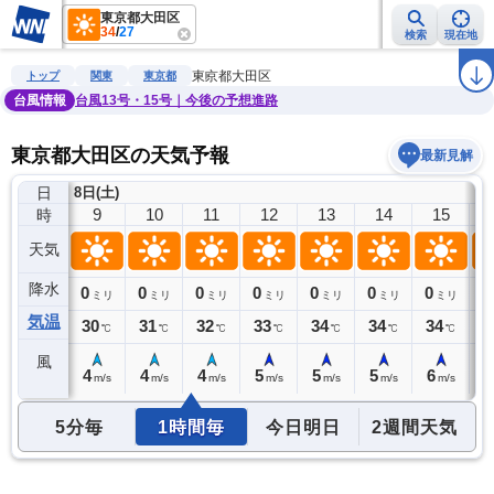
東京都大田区
34
/
27
検索
現在地
雨雲レーダー
台風情報
地震情報
警報・注意報
2週間天気
ラ
東京都大田区
トップ
関東
東京都
台風情報
台風13号・15号｜今後の予想進路
東京都大田区の天気予報
最新見解
日
8日(土)
8
9
10
11
12
13
14
15
時
天気
降水
0
0
0
0
0
0
0
0
0
ミリ
ミリ
ミリ
ミリ
ミリ
ミリ
ミリ
ミリ
気温
29
30
31
32
33
34
34
34
3
℃
℃
℃
℃
℃
℃
℃
℃
風
4
4
4
4
5
5
5
6
6
m/s
m/s
m/s
m/s
m/s
m/s
m/s
m/s
5分毎
1時間毎
今日明日
2週間天気