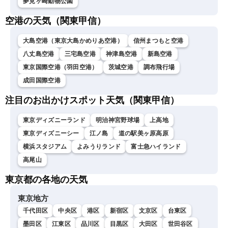
夢見ヶ崎動物公園
空港の天気（関東甲信）
大島空港（東京大島かめりあ空港）
信州まつもと空港
八丈島空港
三宅島空港
神津島空港
新島空港
東京国際空港（羽田空港）
茨城空港
調布飛行場
成田国際空港
注目のお出かけスポット天気（関東甲信）
東京ディズニーランド
明治神宮野球場
上高地
東京ディズニーシー
江ノ島
道の駅美ヶ原高原
横浜スタジアム
よみうりランド
富士急ハイランド
高尾山
東京都の各地の天気
東京地方
千代田区
中央区
港区
新宿区
文京区
台東区
墨田区
江東区
品川区
目黒区
大田区
世田谷区