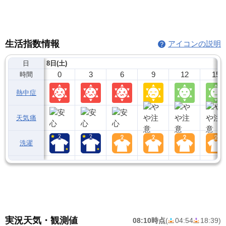
生活指数情報
アイコンの説明
日
8日(土)
0
3
6
9
12
15
時間
熱中症
天気痛
洗濯
実況天気・観測値
08:10時点
(
04:54
18:39
)