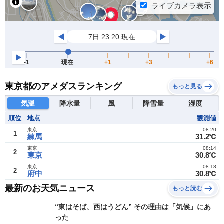
東京都のアメダスランキング
もっと見る
気温
降水量
風
降雪量
湿度
順位
地点
観測値
東京
08:20
1
練馬
31.2℃
東京
08:14
2
東京
30.8℃
東京
08:18
2
府中
30.8℃
最新のお天気ニュース
もっと読む
“東はそば、西はうどん” その理由は「気候」にあ
った