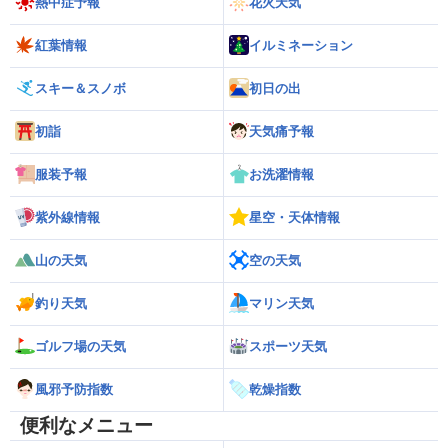
熱中症予報
花火天気
紅葉情報
イルミネーション
スキー＆スノボ
初日の出
初詣
天気痛予報
服装予報
お洗濯情報
紫外線情報
星空・天体情報
山の天気
空の天気
釣り天気
マリン天気
ゴルフ場の天気
スポーツ天気
風邪予防指数
乾燥指数
便利なメニュー