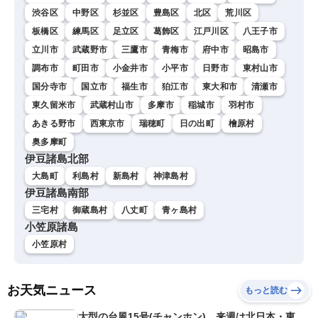
渋谷区
中野区
杉並区
豊島区
北区
荒川区
板橋区
練馬区
足立区
葛飾区
江戸川区
八王子市
立川市
武蔵野市
三鷹市
青梅市
府中市
昭島市
調布市
町田市
小金井市
小平市
日野市
東村山市
国分寺市
国立市
福生市
狛江市
東大和市
清瀬市
東久留米市
武蔵村山市
多摩市
稲城市
羽村市
あきる野市
西東京市
瑞穂町
日の出町
檜原村
奥多摩町
伊豆諸島北部
大島町
利島村
新島村
神津島村
伊豆諸島南部
三宅村
御蔵島村
八丈町
青ヶ島村
小笠原諸島
小笠原村
お天気ニュース
もっと読む
大型の台風15号(チャンホン) 来週は北日本・東