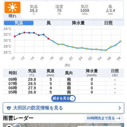
気温
湿度
気圧
風
29.2
70
1008
3.4
℃
%
hPa
m/s
晴れ
気温
風
降水量
日照
気温
風速
降水量
日照
時刻
風向
(℃)
(m/s)
(mm/h)
(分)
08時
29.8
5
南
0
-
07時
28.5
5
南
0
-
06時
27.9
4
南
0
-
05時
26.8
5
南
0
-
続きを見る
大田区の防災情報を見る
雨雲レーダー
60時間先まで見る