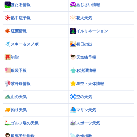
ほたる情報
あじさい情報
熱中症予報
花火天気
紅葉情報
イルミネーション
スキー＆スノボ
初日の出
初詣
天気痛予報
服装予報
お洗濯情報
紫外線情報
星空・天体情報
山の天気
空の天気
釣り天気
マリン天気
ゴルフ場の天気
スポーツ天気
風邪予防指数
乾燥指数