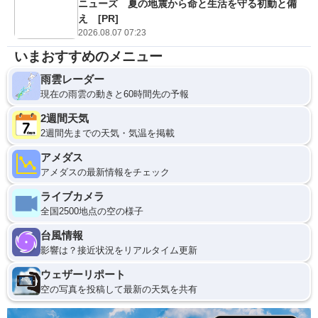
ニューズ 夏の地震から命と生活を守る初動と備
え [PR]
2026.08.07 07:23
いまおすすめのメニュー
雨雲レーダー
現在の雨雲の動きと60時間先の予報
2週間天気
2週間先までの天気・気温を掲載
アメダス
アメダスの最新情報をチェック
ライブカメラ
全国2500地点の空の様子
台風情報
影響は？接近状況をリアルタイム更新
ウェザーリポート
空の写真を投稿して最新の天気を共有