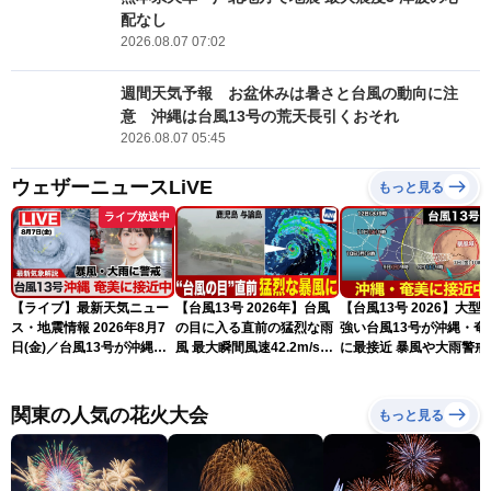
配なし
2026.08.07 07:02
週間天気予報 お盆休みは暑さと台風の動向に注
意 沖縄は台風13号の荒天長引くおそれ
2026.08.07 05:45
ウェザーニュースLiVE
もっと見る
ライブ放送中
【ライブ】最新天気ニュー
【台風13号 2026年】台風
【台風13号 2026】大型
ス・地震情報 2026年8月7
の目に入る直前の猛烈な雨
強い台風13号が沖縄・奄
日(金)／台風13号が沖縄・
風 最大瞬間風速42.2m/s観
に最接近 暴風や大雨警戒
奄美に最接近へ 令和8年
測 吹き返しも猛烈な暴風
（7日10時現在）
熊本地震情報〈ウェザーニ
になるおそれ
ュースLiVEコーヒータイ
関東の人気の花火大会
もっと見る
ム・江川清音／有賀哲夫〉