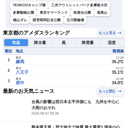
TENKOOキャンプ場
三井アウトレットパーク多摩南大沢
多摩動物公園
東京サマーランド
秋留台公園
高尾山
城山ダム
国営昭和記念公園
立川競輪場
東京都のアメダスランキング
もっと見る
気温
降水量
風
降雪量
湿度
順位
地点
観測値
東京
12:29
1
練馬
35.2℃
東京
12:17
2
八王子
35.1℃
東京
12:48
3
府中
34.8℃
最新のお天気ニュース
もっと読む
台風の影響は西日本太平洋側にも 九州を中心に
大雨のおそれ
2026.08.07 08:36
熊本県天草・芦北地方で地震 最大震度3 津波の心