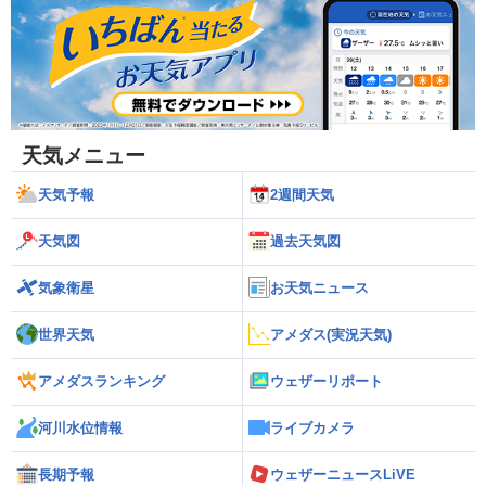
天気メニュー
天気予報
2週間天気
天気図
過去天気図
気象衛星
お天気ニュース
世界天気
アメダス(実況天気)
アメダスランキング
ウェザーリポート
河川水位情報
ライブカメラ
長期予報
ウェザーニュースLiVE