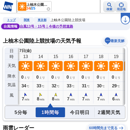
上柚木公園陸上競技場
34
/
25
検索
現在地
雨雲レーダー
台風情報
地震情報
警報・注意報
2週間天気
ラ
上柚木公園陸上競技場
トップ
関東
東京都
台風情報
台風13号・15号｜今後の予想進路
上柚木公園陸上競技場の天気予報
最新見解
日
7日(金)
12
13
14
15
16
17
18
19
時
天気
降水
0
0
0
0
0
0
0
0
0
ミリ
ミリ
ミリ
ミリ
ミリ
ミリ
ミリ
ミリ
気温
34
34
33
32
33
31
30
29
2
℃
℃
℃
℃
℃
℃
℃
℃
風
6
7
8
8
7
7
7
6
5
m/s
m/s
m/s
m/s
m/s
m/s
m/s
m/s
5分毎
1時間毎
今日明日
2週間天気
雨雲レーダー
60時間先まで見る