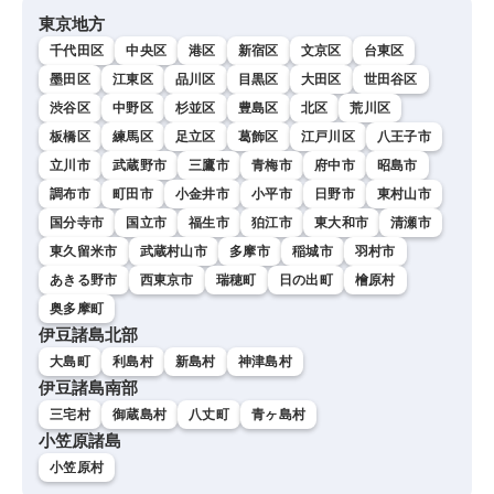
東京地方
千代田区
中央区
港区
新宿区
文京区
台東区
墨田区
江東区
品川区
目黒区
大田区
世田谷区
渋谷区
中野区
杉並区
豊島区
北区
荒川区
板橋区
練馬区
足立区
葛飾区
江戸川区
八王子市
立川市
武蔵野市
三鷹市
青梅市
府中市
昭島市
調布市
町田市
小金井市
小平市
日野市
東村山市
国分寺市
国立市
福生市
狛江市
東大和市
清瀬市
東久留米市
武蔵村山市
多摩市
稲城市
羽村市
あきる野市
西東京市
瑞穂町
日の出町
檜原村
奥多摩町
伊豆諸島北部
大島町
利島村
新島村
神津島村
伊豆諸島南部
三宅村
御蔵島村
八丈町
青ヶ島村
小笠原諸島
小笠原村