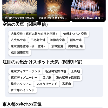
第71回とりで利根川大花火
2026いなしき夏まつり花火大会
rockin’star Carnival 2026
空港の天気（関東甲信）
大島空港（東京大島かめりあ空港）
信州まつもと空港
八丈島空港
三宅島空港
神津島空港
新島空港
東京国際空港（羽田空港）
茨城空港
調布飛行場
成田国際空港
注目のお出かけスポット天気（関東甲信）
東京ディズニーランド
明治神宮野球場
上高地
東京ディズニーシー
江ノ島
道の駅美ヶ原高原
横浜スタジアム
よみうりランド
高尾山
富士急ハイランド
東京都の各地の天気