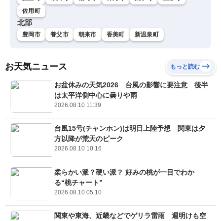
佐用町
北部
豊岡市
養父市
朝来市
香美町
新温泉町
お天気ニュース
もっと読む
お盆休みの天気2026 台風の影響に要注意 後半
は太平洋側中心に曇りや雨
2026.08.10 11:39
台風15号(チャンホン)は明日上陸予想 関東は夕
方以降が荒天のピーク
2026.08.10 10:16
柔らかい派？硬い派？ 好みの桃が一目でわか
る“桃チャート”
2026.08.10 05:10
関東や東海、近畿などでゲリラ雷雨 週明けも空