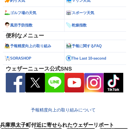
釣り天気
マリン天気
ゴルフ場の天気
スポーツ天気
風邪予防指数
乾燥指数
便利なメニュー
予報精度向上の取り組み
予報に関するFAQ
SORASHOP
The Last 10-second
ウェザーニュース公式SNS
予報精度向上の取り組みについて
兵庫県太子町付近に寄せられたウェザーリポート
8月10日
8月10日
8月10日
8月10日