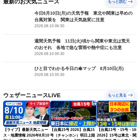
最新のお天気ニュース
もっと読む
今日8月10日(月)の天気予報 東北や関東は早めの
台風対策を 関東は天気急変に注意
2026.08.10 06:30
週間天気予報 11日(火)頃から関東や東北は荒天
のおそれ 各地で急な雷雨や熱中症にも注意
2026.08.10 06:30
ひと目でわかる今日の傘マップ 8月10日(月)
2026.08.10 05:30
ウェザーニュースLiVE
もっと見る
ライブ放送中
【ライブ】最新天気ニュー
【台風15号 2026】台風15
【台風13号・15号・16号
ス・地震情報 2026年8月10
号（チャンホン）明日上陸
2026】15号は東北・関