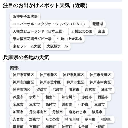
注目のお出かけスポット天気（近畿）
阪神甲子園球場
ユニバーサル・スタジオ・ジャパン（ＵＳＪ）
琵琶湖
天橋立ビューランド（日本三景）
万博記念公園
嵐山
東大阪市花園ラグビー場
生駒山上遊園地
京セラドーム大阪
大阪城ホール
兵庫県の各地の天気
南部
神戸市東灘区
神戸市灘区
神戸市兵庫区
神戸市長田区
神戸市須磨区
神戸市垂水区
神戸市北区
神戸市中央区
神戸市西区
姫路市
尼崎市
明石市
西宮市
洲本市
芦屋市
伊丹市
相生市
加古川市
赤穂市
西脇市
宝塚市
三木市
高砂市
川西市
小野市
三田市
加西市
丹波篠山市
丹波市
南あわじ市
淡路市
宍粟市
加東市
たつの市
猪名川町
多可町
稲美町
播磨町
市川町
福崎町
神河町
太子町
上郡町