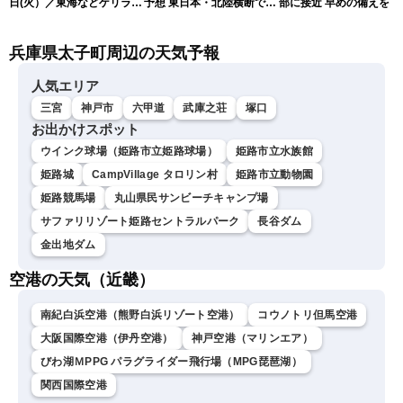
日(火）／東海などゲリラ雷
予想 東日本・北陸横断で大
部に接近 早めの備えを（
雨に注意 東北や関東は早め
雨や暴風に要警戒（10日9
日6時更新）
の台風対策を〈ウェザーニ
時現在）
兵庫県太子町周辺の天気予報
ュースLiVEコーヒータイ
ム・小林李衣奈／有賀哲
夫〉
人気エリア
三宮
神戸市
六甲道
武庫之荘
塚口
お出かけスポット
ウインク球場（姫路市立姫路球場）
姫路市立水族館
姫路城
CampVillage タロリン村
姫路市立動物園
姫路競馬場
丸山県民サンビーチキャンプ場
サファリリゾート姫路セントラルパーク
長谷ダム
金出地ダム
空港の天気（近畿）
南紀白浜空港（熊野白浜リゾート空港）
コウノトリ但馬空港
大阪国際空港（伊丹空港）
神戸空港（マリンエア）
びわ湖ＭPPG パラグライダー飛行場（MPG琵琶湖）
関西国際空港