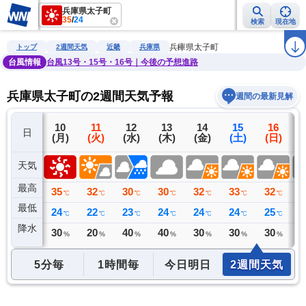
兵庫県太子町
35
/
24
検索
現在地
雨雲レーダー
台風情報
地震情報
警報・注意報
2週間天気
ラ
兵庫県太子町
トップ
2週間天気
近畿
兵庫県
台風情報
台風13号・15号・16号｜今後の予想進路
兵庫県太子町の2週間天気予報
週間の最新見解
9
10
11
12
13
14
15
16
日
(日)
(月)
(火)
(水)
(木)
(金)
(土)
(日)
(
天気
最高
33
35
32
30
30
32
33
32
3
℃
℃
℃
℃
℃
℃
℃
℃
最低
25
24
22
23
24
24
24
25
2
℃
℃
℃
℃
℃
℃
℃
℃
降水
0
30
20
40
40
30
30
30
4
ミリ
%
%
%
%
%
%
%
5分毎
1時間毎
今日明日
2週間天気