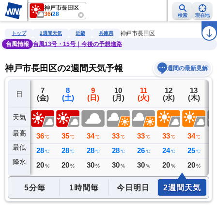
神戸市長田区
36
/
28
検索
現在地
雨雲レーダー
台風情報
地震情報
警報・注意報
2週間天気
ラ
神戸市長田区
トップ
2週間天気
近畿
兵庫県
台風情報
台風13号・15号｜今後の予想進路
神戸市長田区の2週間天気予報
週間の最新見解
6
7
8
9
10
11
12
13
日
(木)
(金)
(土)
(日)
(月)
(火)
(水)
(木)
(
天気
最高
35
36
35
34
33
33
33
34
3
℃
℃
℃
℃
℃
℃
℃
℃
最低
28
28
28
28
28
26
24
25
2
℃
℃
℃
℃
℃
℃
℃
℃
降水
0
20
20
30
30
30
20
20
3
ミリ
%
%
%
%
%
%
%
5分毎
1時間毎
今日明日
2週間天気