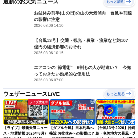
最新のお天気ニュース
もっと読む
お盆休み前半(山の日)の山の天気傾向 台風や前線
の影響に注意
2026.08.06 14:10
【台風13号】交通・観光・農業・漁業など約107
億円の経済影響のおそれ
2026.08.06 10:15
エアコンの“節電術” 6割もの人が勘違い？ 今知
っておきたい効果的な使用法
2026.08.06 07:00
ウェザーニュースLiVE
もっと見る
ライブ放送中
【ライブ】最新天気ニュー
【ダブル台風】日本列島へ
【台風13号 2026】沖縄
ス・地震情報 2026年8月7
接近 お盆休みへの影響は？
島・奄美地方の暴風・大