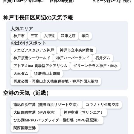
日(金) 1:00〜／令和8年熊
（6日22時更新）
のピークはいつまで続く
本地震情報 台風13号が沖
（6日18時更新）
縄に接近〈ウェザーニュー
神戸市長田区周辺の天気予報
スLiVE〉
人気エリア
神戸市
三宮
六甲道
武庫之荘
塚口
お出かけスポット
ノエビアスタジアム神戸
神戸市立中央体育館
神戸須磨シーワールド
神戸ハーバーランド
石井ダム
アトア átoa 劇場型アクアリウム
グリーンテラス神戸・垂水
天王ダム
須磨浦山上遊園
再度公園・再度山永久植生保存地・神戸外国人墓地
空港の天気（近畿）
南紀白浜空港（熊野白浜リゾート空港）
コウノトリ但馬空港
大阪国際空港（伊丹空港）
神戸空港（マリンエア）
びわ湖ＭPPG パラグライダー飛行場（MPG琵琶湖）
関西国際空港