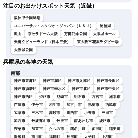
注目のお出かけスポット天気（近畿）
阪神甲子園球場
ユニバーサル・スタジオ・ジャパン（ＵＳＪ）
琵琶湖
嵐山
京セラドーム大阪
万博記念公園
大阪城ホール
天橋立ビューランド（日本三景）
東大阪市花園ラグビー場
大阪城公園
兵庫県の各地の天気
南部
神戸市東灘区
神戸市灘区
神戸市兵庫区
神戸市長田区
神戸市須磨区
神戸市垂水区
神戸市北区
神戸市中央区
神戸市西区
姫路市
尼崎市
明石市
西宮市
洲本市
芦屋市
伊丹市
相生市
加古川市
赤穂市
西脇市
宝塚市
三木市
高砂市
川西市
小野市
三田市
加西市
丹波篠山市
丹波市
南あわじ市
淡路市
宍粟市
加東市
たつの市
猪名川町
多可町
稲美町
播磨町
市川町
福崎町
神河町
太子町
上郡町