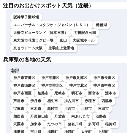
注目のお出かけスポット天気（近畿）
阪神甲子園球場
ユニバーサル・スタジオ・ジャパン（ＵＳＪ）
琵琶湖
天橋立ビューランド（日本三景）
万博記念公園
東大阪市花園ラグビー場
嵐山
大阪城ホール
京セラドーム大阪
生駒山上遊園地
兵庫県の各地の天気
南部
神戸市東灘区
神戸市灘区
神戸市兵庫区
神戸市長田区
神戸市須磨区
神戸市垂水区
神戸市北区
神戸市中央区
神戸市西区
姫路市
尼崎市
明石市
西宮市
洲本市
芦屋市
伊丹市
相生市
加古川市
赤穂市
西脇市
宝塚市
三木市
高砂市
川西市
小野市
三田市
加西市
丹波篠山市
丹波市
南あわじ市
淡路市
宍粟市
加東市
たつの市
猪名川町
多可町
稲美町
播磨町
市川町
福崎町
神河町
太子町
上郡町