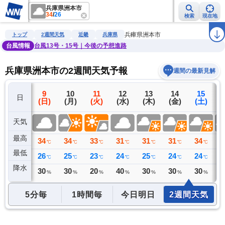
兵庫県洲本市
34
/
26
検索
現在地
雨雲レーダー
台風情報
地震情報
警報・注意報
2週間天気
ラ
兵庫県洲本市
トップ
2週間天気
近畿
兵庫県
台風情報
台風13号・15号｜今後の予想進路
兵庫県洲本市の2週間天気予報
週間の最新見解
8
9
10
11
12
13
14
15
日
(土)
(日)
(月)
(火)
(水)
(木)
(金)
(土)
(
天気
最高
34
34
34
33
31
31
31
34
3
℃
℃
℃
℃
℃
℃
℃
℃
最低
25
26
25
23
24
25
24
24
2
℃
℃
℃
℃
℃
℃
℃
℃
降水
0
30
30
20
40
30
30
30
3
ミリ
%
%
%
%
%
%
%
5分毎
1時間毎
今日明日
2週間天気