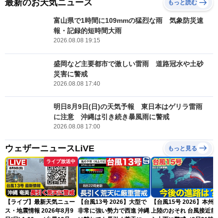
最新のお天気ニュース
もっと読む
富山県で1時間に109mmの猛烈な雨 気象防災速
報・記録的短時間大雨
2026.08.08 19:15
盛岡など主要都市で激しい雷雨 道路冠水や土砂
災害に警戒
2026.08.08 17:40
明日8月9日(日)の天気予報 東日本はゲリラ雷雨
に注意 沖縄は引き続き暴風雨に警戒
2026.08.08 17:00
ウェザーニュースLiVE
もっと見る
ライブ放送中
【ライブ】最新天気ニュー
【台風13号 2026】大型で
【台風15号 2026】本州
ス・地震情報 2026年8月9
非常に強い勢力で西進 沖縄
上陸のおそれ 台風接近前