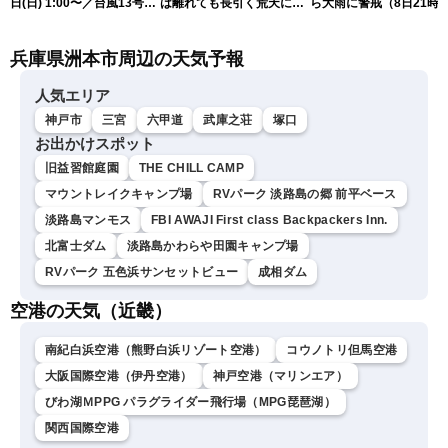
日(日) 1:00〜／台風13号・
は離れても長引く荒天に厳
ら大雨に警戒（8日21時
15号情報 令和8年熊本地
重警戒(8日22時更新)
新）
震情報〈ウェザーニュース
兵庫県洲本市周辺の天気予報
LiVE〉
人気エリア
神戸市
三宮
六甲道
武庫之荘
塚口
お出かけスポット
旧益習館庭園
THE CHILL CAMP
マウントレイクキャンプ場
RVパーク 淡路島の郷 前平ベース
淡路島マンモス
FBI AWAJI First class Backpackers Inn.
北富士ダム
淡路島かわらや田園キャンプ場
RVパーク 五色浜サンセットビュー
成相ダム
空港の天気（近畿）
南紀白浜空港（熊野白浜リゾート空港）
コウノトリ但馬空港
大阪国際空港（伊丹空港）
神戸空港（マリンエア）
びわ湖ＭPPG パラグライダー飛行場（MPG琵琶湖）
関西国際空港