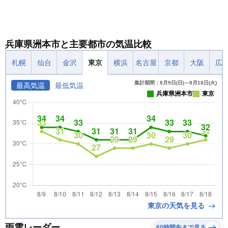
兵庫県洲本市と主要都市の気温比較
札幌
仙台
金沢
東京
横浜
名古屋
京都
大阪
広
集計期間：8月9日(日)～8月18日(火)
最高気温
最低気温
兵庫県洲本市
東京
東京の天気を見る
雨雲レーダー
60時間先まで見る