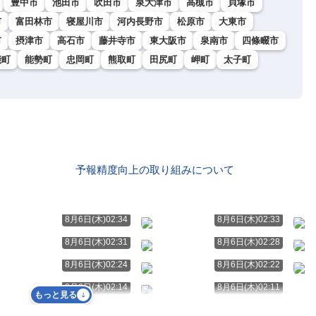
豊中市
池田市
吹田市
泉大津市
高槻市
貝塚市
市
富田林市
寝屋川市
河内長野市
松原市
大東市
市
摂津市
高石市
藤井寺市
東大阪市
泉南市
四條畷市
能町
能勢町
忠岡町
熊取町
田尻町
岬町
太子町
予報精度向上の取り組みについて
8月6日(木)02:34
8月6日(木)02:33
8月6日(木)02:31
8月6日(木)02:28
8月6日(木)02:24
8月6日(木)02:22
8月6日(木)02:14
8月6日(木)02:11
もっと見る