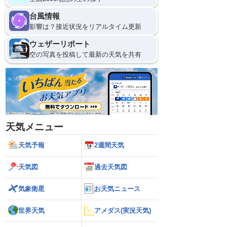
台風情報
影響は？接近状況をリアルタイム更新
ウェザーリポート
空の写真を投稿して最新の天気を共有
天気メニュー
天気予報
2週間天気
天気図
過去天気図
気象衛星
お天気ニュース
世界天気
アメダス(実況天気)