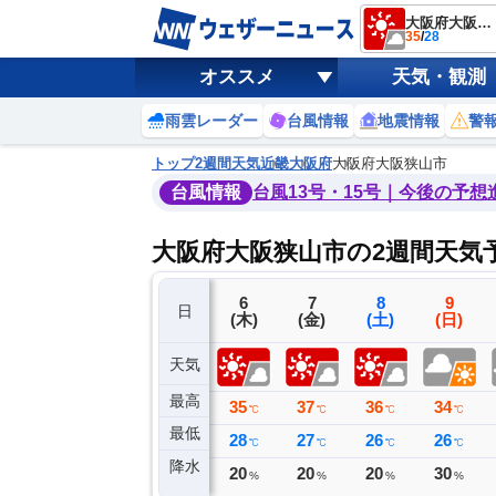
大阪府大阪狭山市
35
/
28
オススメ
天気・観測
雨雲レーダー
台風情報
地震情報
警
トップ
2週間天気
近畿
大阪府
大阪府大阪狭山市
台風情報
台風13号・15号｜今後の予想
大阪府大阪狭山市の2週間天気
3
4
5
6
7
8
9
日
(月)
(火)
(水)
(木)
(金)
(土)
(日)
天気
最高
37
34
37
35
37
36
34
℃
℃
℃
℃
℃
℃
℃
最低
27
27
26
28
27
26
26
℃
℃
℃
℃
℃
℃
℃
降水
18
0
0
20
20
20
30
ミリ
ミリ
ミリ
%
%
%
%