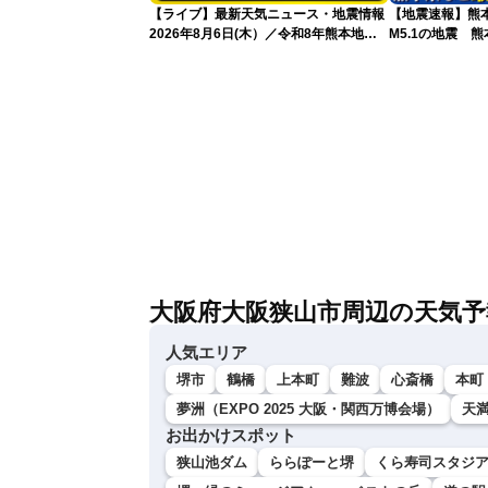
【ライブ】最新天気ニュース・地震情報
【地震速報】熊
2026年8月6日(木）／令和8年熊本地震
M5.1の地震 
情報／台風13号が大東島地方に最接近
で震度4を観測
沖縄は荒天警戒 〈ウェザーニュース
LiVEコーヒータイム・魚住茉由／山口剛
央〉
大阪府大阪狭山市周辺の天気予
人気エリア
堺市
鶴橋
上本町
難波
心斎橋
本町
夢洲（EXPO 2025 大阪・関西万博会場）
天
お出かけスポット
狭山池ダム
ららぽーと堺
くら寿司スタジ