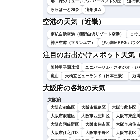
堺・緑のミュージアム ハーベストの丘
道の駅
ららぽーと和泉
滝畑ダム
空港の天気（近畿）
南紀白浜空港（熊野白浜リゾート空港）
コウ
神戸空港（マリンエア）
びわ湖ＭPPG パラ
注目のお出かけスポット天気
阪神甲子園球場
ユニバーサル・スタジオ・ジ
嵐山
天橋立ビューランド（日本三景）
万
大阪府の各地の天気
大阪府
大阪市都島区
大阪市福島区
大阪市此花区
大阪市浪速区
大阪市西淀川区
大阪市東淀
大阪市阿倍野区
大阪市住吉区
大阪市東住
大阪市住之江区
大阪市平野区
大阪市北区