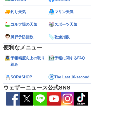
本の東の海上に近づいて
【台風13号】沖縄・大東島地方に接近
【予報士解説】台
の進路に注意（6日3時
接近前から荒天のおそれ（6日5時更新）
「ERC」とは
釣り天気
マリン天気
ゴルフ場の天気
スポーツ天気
風邪予防指数
乾燥指数
便利なメニュー
予報精度向上の取り
予報に関するFAQ
組み
SORASHOP
The Last 10-second
ウェザーニュース公式SNS