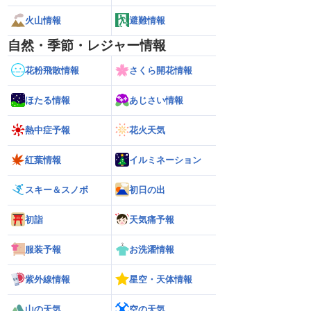
火山情報
避難情報
自然・季節・レジャー情報
花粉飛散情報
さくら開花情報
ほたる情報
あじさい情報
熱中症予報
花火天気
紅葉情報
イルミネーション
スキー＆スノボ
初日の出
初詣
天気痛予報
服装予報
お洗濯情報
紫外線情報
星空・天体情報
山の天気
空の天気