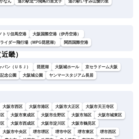
かなん
道の駅近つ飛鳥の里太子
道の駅いずみ山愛の里
ノトリ但馬空港
大阪国際空港（伊丹空港）
グライダー飛行場（MPG琵琶湖）
関西国際空港
（近畿）
ャパン（ＵＳＪ）
琵琶湖
大阪城ホール
京セラドーム大阪
博記念公園
大阪城公園
ヤンマースタジアム長居
大阪市西区
大阪市港区
大阪市大正区
大阪市天王寺区
川区
大阪市東成区
大阪市生野区
大阪市旭区
大阪市城東区
吉区
大阪市西成区
大阪市淀川区
大阪市鶴見区
大阪市中央区
堺市堺区
堺市中区
堺市東区
堺市西区