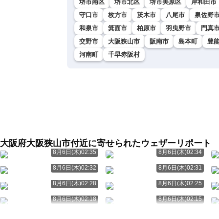
堺市南区
堺市北区
堺市美原区
岸和田市
守口市
枚方市
茨木市
八尾市
泉佐野
和泉市
箕面市
柏原市
羽曳野市
門真
交野市
大阪狭山市
阪南市
島本町
豊
河南町
千早赤阪村
大阪府大阪狭山市付近に寄せられたウェザーリポート
8月6日(木)02:35
8月6日(木)02:34
8月6日(木)02:32
8月6日(木)02:31
8月6日(木)02:28
8月6日(木)02:25
8月6日(木)02:18
8月6日(木)02:15