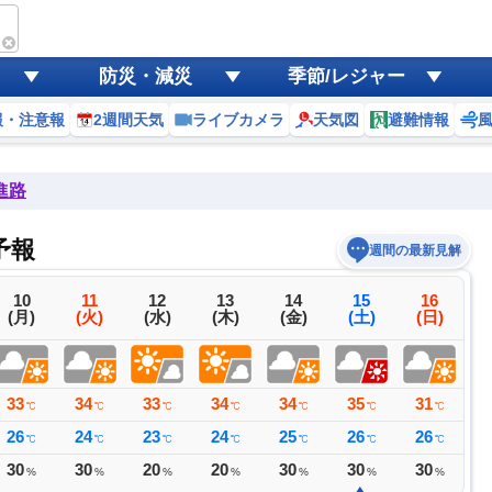
防災・減災
季節/レジャー
報・注意報
2週間天気
ライブカメラ
天気図
避難情報
進路
予報
週間の最新見解
10
11
12
13
14
15
16
(月)
(火)
(水)
(木)
(金)
(土)
(日)
33
34
33
34
34
35
31
3
℃
℃
℃
℃
℃
℃
℃
26
24
23
24
25
26
26
2
℃
℃
℃
℃
℃
℃
℃
30
30
20
20
30
30
30
3
%
%
%
%
%
%
%