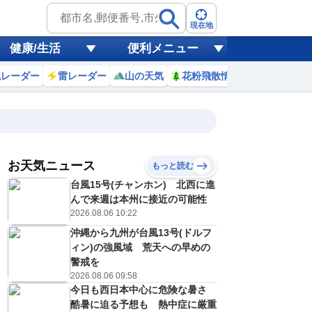
現在地
健康/生活
便利メニュー
風レーダー
雷レーダー
山の天気
花粉飛散情報
世界天気
お天気ニュース
もっと読む
17
18
19
20
台風15号(チャンホン) 北西に進
(月)
(火)
(水)
(木)
予報の
んで来週は本州に接近の可能性
E
C
C
D
信頼度
高
2026.08.06 10:22
A
沖縄から九州が台風13号(ドルフ
B
C
ィン)の強風域 荒天への早めの
3
34
34
34
D
℃
℃
℃
℃
警戒を
E
2026.08.06 09:58
5
25
25
25
低
℃
℃
℃
℃
？
今日も西日本中心に危険な暑さ
0
20
20
30
%
%
%
%
酷暑に迫る予想も 熱中症に厳重