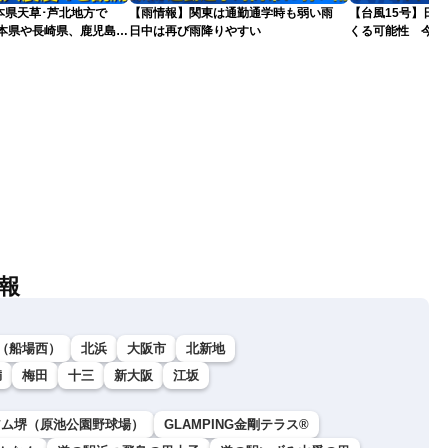
本県天草･芦北地方で
【雨情報】関東は通勤通学時も弱い雨
【台風15号】日
熊本県や長崎県、鹿児島県
日中は再び雨降りやすい
くる可能性 今後
更新）
報
（船場西）
北浜
大阪市
北新地
満
梅田
十三
新大阪
江坂
アム堺（原池公園野球場）
GLAMPING金剛テラス®