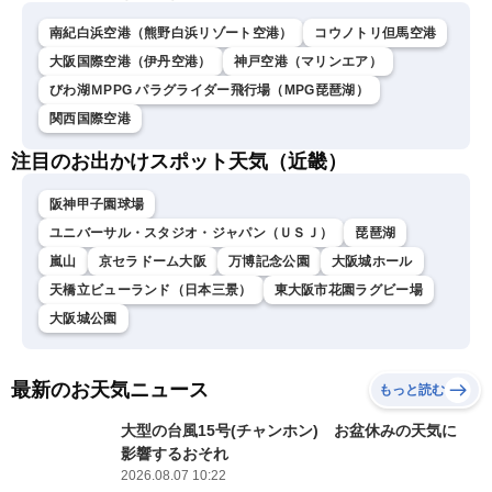
南紀白浜空港（熊野白浜リゾート空港）
コウノトリ但馬空港
大阪国際空港（伊丹空港）
神戸空港（マリンエア）
びわ湖ＭPPG パラグライダー飛行場（MPG琵琶湖）
関西国際空港
注目のお出かけスポット天気（近畿）
阪神甲子園球場
ユニバーサル・スタジオ・ジャパン（ＵＳＪ）
琵琶湖
嵐山
京セラドーム大阪
万博記念公園
大阪城ホール
天橋立ビューランド（日本三景）
東大阪市花園ラグビー場
大阪城公園
最新のお天気ニュース
もっと読む
大型の台風15号(チャンホン) お盆休みの天気に
影響するおそれ
2026.08.07 10:22