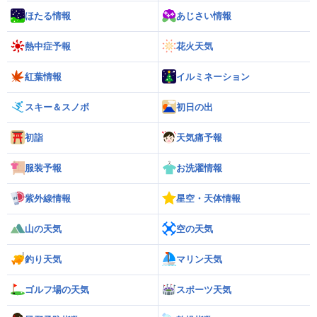
ほたる情報
あじさい情報
熱中症予報
花火天気
紅葉情報
イルミネーション
スキー＆スノボ
初日の出
初詣
天気痛予報
服装予報
お洗濯情報
紫外線情報
星空・天体情報
山の天気
空の天気
釣り天気
マリン天気
ゴルフ場の天気
スポーツ天気