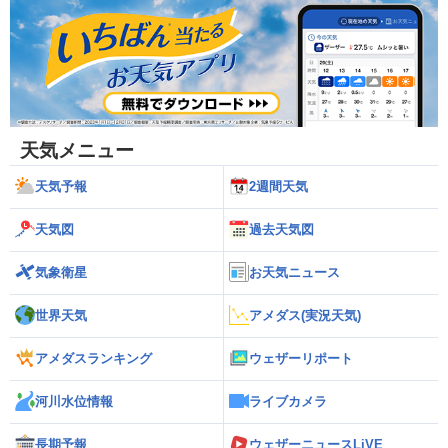
天気メニュー
天気予報
2週間天気
天気図
過去天気図
気象衛星
お天気ニュース
世界天気
アメダス(実況天気)
アメダスランキング
ウェザーリポート
河川水位情報
ライブカメラ
長期予報
ウェザーニュースLiVE