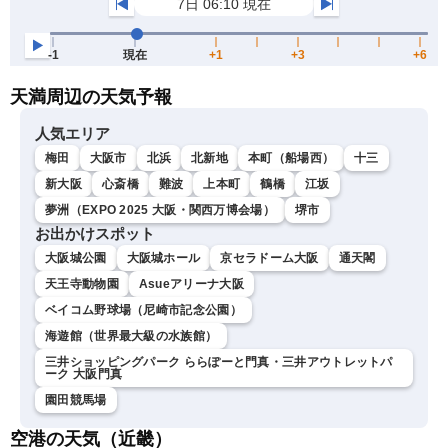
天満周辺の天気予報
人気エリア
梅田
大阪市
北浜
北新地
本町（船場西）
十三
新大阪
心斎橋
難波
上本町
鶴橋
江坂
夢洲（EXPO 2025 大阪・関西万博会場）
堺市
お出かけスポット
大阪城公園
大阪城ホール
京セラドーム大阪
通天閣
天王寺動物園
Asueアリーナ大阪
ベイコム野球場（尼崎市記念公園）
海遊館（世界最大級の水族館）
三井ショッピングパーク ららぽーと門真・三井アウトレットパ
ーク 大阪門真
園田競馬場
空港の天気（近畿）