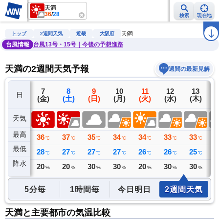
天満
36
/
28
検索
現在地
雨雲レーダー
台風情報
地震情報
警報・注意報
2週間天気
ラ
天満
トップ
2週間天気
近畿
大阪府
台風情報
台風13号・15号｜今後の予想進路
天満の2週間天気予報
週間の最新見解
6
7
8
9
10
11
12
13
日
(木)
(金)
(土)
(日)
(月)
(火)
(水)
(木)
(
天気
最高
35
36
37
35
34
34
33
33
3
℃
℃
℃
℃
℃
℃
℃
℃
最低
28
28
27
27
27
26
26
25
2
℃
℃
℃
℃
℃
℃
℃
℃
降水
0
20
20
30
30
20
30
30
3
ミリ
%
%
%
%
%
%
%
5分毎
1時間毎
今日明日
2週間天気
天満と主要都市の気温比較