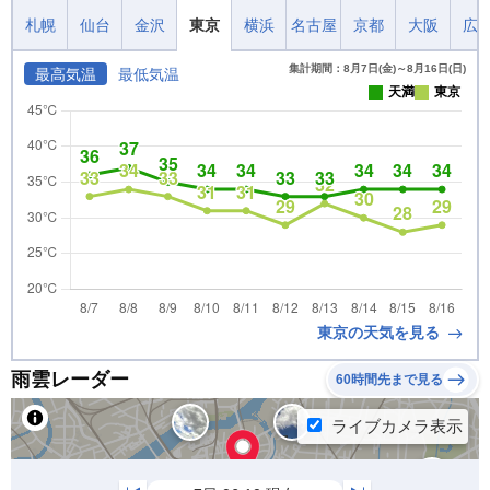
札幌
仙台
金沢
東京
横浜
名古屋
京都
大阪
広
集計期間：8月7日(金)～8月16日(日)
最高気温
最低気温
天満
東京
東京の天気を見る
雨雲レーダー
60時間先まで見る