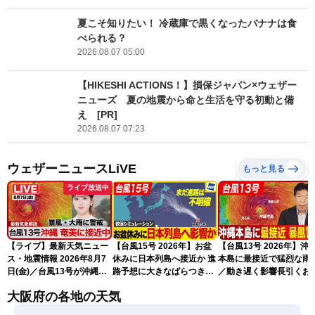
夏こそ知りたい！ 冷蔵庫で黒くなったバナナは食
べられる？
2026.08.07 05:00
【HIKESHI ACTIONS！】損保ジャパン×ウェザー
ニューズ 夏の地震から命と生活を守る初動と備
え [PR]
2026.08.07 07:23
ウェザーニュースLiVE
もっと見る
ライブ放送中
【ライブ】最新天気ニュー
【台風15号 2026年】お盆
【台風13号 2026年】沖
ス・地震情報 2026年8月7
休みに日本列島へ接近か 進
本島に最接近で猛烈な雨
日(金)／台風13号が沖縄・
路予想に大きなばらつき
／動き遅く影響長引くお
奄美に最接近へ 令和8年
（7日13時更新）
れ（7日13時更新）
大阪府の各地の天気
熊本地震情報〈ウェザーニ
ュースLiVEアフタヌーン・