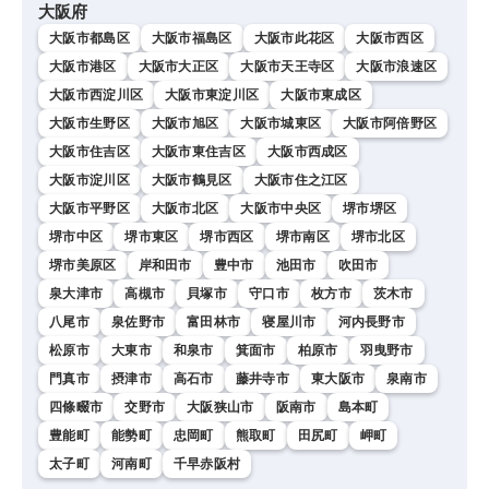
大阪府
小林李衣奈／内藤邦裕〉
大阪市都島区
大阪市福島区
大阪市此花区
大阪市西区
大阪市港区
大阪市大正区
大阪市天王寺区
大阪市浪速区
大阪市西淀川区
大阪市東淀川区
大阪市東成区
大阪市生野区
大阪市旭区
大阪市城東区
大阪市阿倍野区
大阪市住吉区
大阪市東住吉区
大阪市西成区
大阪市淀川区
大阪市鶴見区
大阪市住之江区
大阪市平野区
大阪市北区
大阪市中央区
堺市堺区
堺市中区
堺市東区
堺市西区
堺市南区
堺市北区
堺市美原区
岸和田市
豊中市
池田市
吹田市
泉大津市
高槻市
貝塚市
守口市
枚方市
茨木市
八尾市
泉佐野市
富田林市
寝屋川市
河内長野市
松原市
大東市
和泉市
箕面市
柏原市
羽曳野市
門真市
摂津市
高石市
藤井寺市
東大阪市
泉南市
四條畷市
交野市
大阪狭山市
阪南市
島本町
豊能町
能勢町
忠岡町
熊取町
田尻町
岬町
太子町
河南町
千早赤阪村