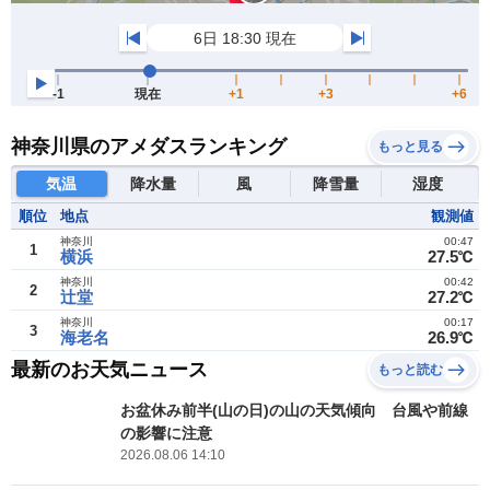
神奈川県のアメダスランキング
もっと見る
気温
降水量
風
降雪量
湿度
順位
地点
観測値
神奈川
00:47
1
横浜
27.5℃
神奈川
00:42
2
辻堂
27.2℃
神奈川
00:17
3
海老名
26.9℃
最新のお天気ニュース
もっと読む
お盆休み前半(山の日)の山の天気傾向 台風や前線
の影響に注意
2026.08.06 14:10