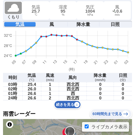
気温
湿度
気圧
風
25.7
95
1004
0.6
℃
%
hPa
m/s
くもり
気温
風
降水量
日照
気温
風速
降水量
日照
時刻
風向
(℃)
(m/s)
(mm/h)
(分)
03時
25.4
1
西北西
0
0
02時
26.0
1
西北西
0
0
01時
26.6
1
西
0
0
24時
26.6
2
西北西
0
0
続きを見る
雨雲レーダー
60時間先まで見る