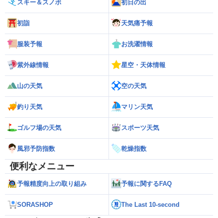
スキー＆スノボ
初日の出
初詣
天気痛予報
服装予報
お洗濯情報
紫外線情報
星空・天体情報
山の天気
空の天気
釣り天気
マリン天気
ゴルフ場の天気
スポーツ天気
風邪予防指数
乾燥指数
便利なメニュー
予報精度向上の取り組み
予報に関するFAQ
SORASHOP
The Last 10-second