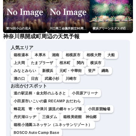
第74回小山の花火
川口商工会議所創立90周年・青年部40周年・女性会30周年記念 第6回川口花火大会
横浜グリーンエクスポ応援 みなとみらいフェスティバル「スカイシンフォニーinヨコハマ presented byコロワイド」
神奈川県開成町周辺の天気予報
人気エリア
箱根湯本
本厚木
湘南
相模原市
相模大野
大船
上大岡
たまプラーザ
桜木町
関内
横浜市
みなとみらい
新横浜
元町・中華街
登戸
綱島
溝の口
日吉
武蔵小杉
川崎市
お出かけスポット
道の駅足柄・金太郎のふるさと
小田原アリーナ
小田原市いこいの森 RECAMP おだわら
蜂花苑 寄・中津川 源流の郷キャンプ場
小田原競輪場
丹沢湖ロッヂ
三保ダム
箱根美術館 神仙郷
箱根小涌園ユネッサン（ユネッサンリゾート）
BOSCO Auto Camp Base