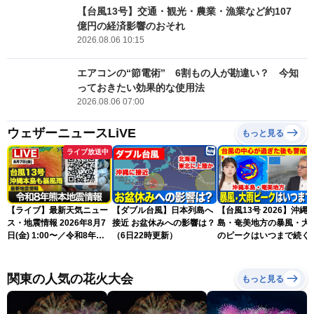
【台風13号】交通・観光・農業・漁業など約107
億円の経済影響のおそれ
2026.08.06 10:15
エアコンの“節電術” 6割もの人が勘違い？ 今知
っておきたい効果的な使用法
2026.08.06 07:00
ウェザーニュースLiVE
もっと見る
ライブ放送中
【ライブ】最新天気ニュー
【ダブル台風】日本列島へ
【台風13号 2026】沖縄
ス・地震情報 2026年8月7
接近 お盆休みへの影響は？
島・奄美地方の暴風・大
日(金) 1:00〜／令和8年熊
（6日22時更新）
のピークはいつまで続く
本地震情報 台風13号が沖
（6日18時更新）
縄に接近〈ウェザーニュー
スLiVE〉
関東の人気の花火大会
もっと見る