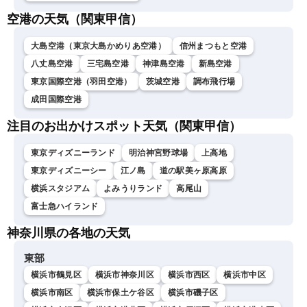
空港の天気（関東甲信）
大島空港（東京大島かめりあ空港）
信州まつもと空港
八丈島空港
三宅島空港
神津島空港
新島空港
東京国際空港（羽田空港）
茨城空港
調布飛行場
成田国際空港
注目のお出かけスポット天気（関東甲信）
東京ディズニーランド
明治神宮野球場
上高地
東京ディズニーシー
江ノ島
道の駅美ヶ原高原
横浜スタジアム
よみうりランド
高尾山
富士急ハイランド
神奈川県の各地の天気
東部
横浜市鶴見区
横浜市神奈川区
横浜市西区
横浜市中区
横浜市南区
横浜市保土ケ谷区
横浜市磯子区