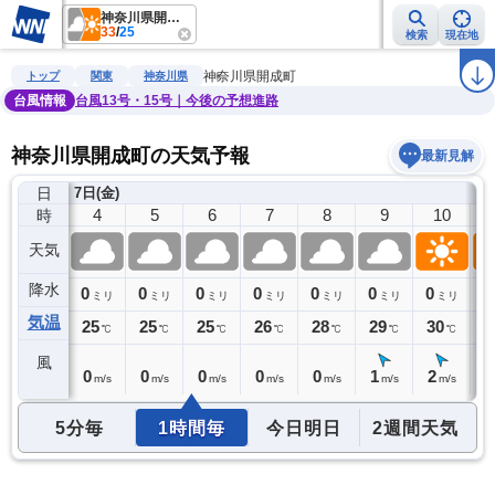
神奈川県開成町
33
/
25
検索
現在地
雨雲レーダー
台風情報
地震情報
警報・注意報
2週間天気
ラ
神奈川県開成町
トップ
関東
神奈川県
台風情報
台風13号・15号｜今後の予想進路
神奈川県開成町の天気予報
最新見解
日
7日(金)
3
4
5
6
7
8
9
10
時
天気
降水
0
0
0
0
0
0
0
0
0
ミリ
ミリ
ミリ
ミリ
ミリ
ミリ
ミリ
ミリ
気温
26
25
25
25
26
28
29
30
3
℃
℃
℃
℃
℃
℃
℃
℃
風
0
0
0
0
0
0
1
2
2
m/s
m/s
m/s
m/s
m/s
m/s
m/s
m/s
5分毎
1時間毎
今日明日
2週間天気