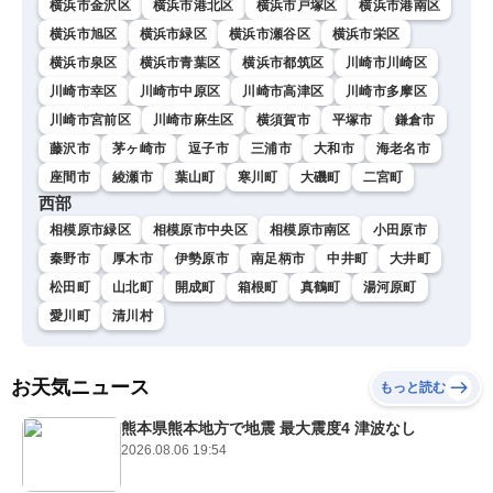
横浜市金沢区
横浜市港北区
横浜市戸塚区
横浜市港南区
横浜市旭区
横浜市緑区
横浜市瀬谷区
横浜市栄区
横浜市泉区
横浜市青葉区
横浜市都筑区
川崎市川崎区
川崎市幸区
川崎市中原区
川崎市高津区
川崎市多摩区
川崎市宮前区
川崎市麻生区
横須賀市
平塚市
鎌倉市
藤沢市
茅ヶ崎市
逗子市
三浦市
大和市
海老名市
座間市
綾瀬市
葉山町
寒川町
大磯町
二宮町
西部
相模原市緑区
相模原市中央区
相模原市南区
小田原市
秦野市
厚木市
伊勢原市
南足柄市
中井町
大井町
松田町
山北町
開成町
箱根町
真鶴町
湯河原町
愛川町
清川村
お天気ニュース
もっと読む
熊本県熊本地方で地震 最大震度4 津波なし
2026.08.06 19:54