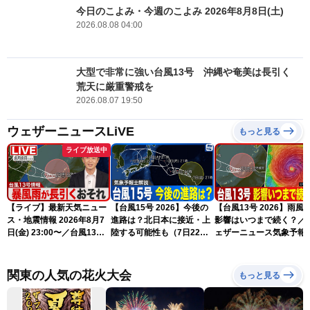
今日のこよみ・今週のこよみ 2026年8月8日(土)
2026.08.08 04:00
大型で非常に強い台風13号 沖縄や奄美は長引く
荒天に厳重警戒を
2026.08.07 19:50
ウェザーニュースLiVE
もっと見る
ライブ放送中
【ライブ】最新天気ニュー
【台風15号 2026】今後の
【台風13号 2026】雨風
ス・地震情報 2026年8月7
進路は？北日本に接近・上
影響はいつまで続く？／
日(金) 23:00〜／台風13号
陸する可能性も（7日22時
ェザーニュース気象予報
の影響長引く 〈ウェザーニ
情報）
解説（7日22時情報）
ュースLiVE・川畑玲〉
関東の人気の花火大会
もっと見る