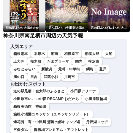
尊徳夏まつり大花火大会
第71回とりで利根川大花火
第80回あつぎ鮎まつり大花火大会
神奈川県南足柄市周辺の天気予報
人気エリア
箱根湯本
本厚木
湘南
相模原市
相模大野
大船
上大岡
桜木町
たまプラーザ
関内
横浜市
みなとみらい
新横浜
元町・中華街
綱島
登戸
溝の口
日吉
武蔵小杉
川崎市
お出かけスポット
道の駅足柄・金太郎のふるさと
小田原アリーナ
小田原市いこいの森 RECAMP おだわら
小田原競輪場
箱根美術館 神仙郷
箱根小涌園ユネッサン（ユネッサンリゾート）
蜂花苑 寄・中津川 源流の郷キャンプ場
丹沢湖ロッヂ
三保ダム
御殿場プレミアム・アウトレット