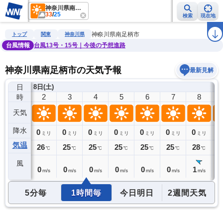
神奈川県南足柄市
33
/
25
検索
現在地
雨雲レーダー
台風情報
地震情報
警報・注意報
2週間天気
ラ
神奈川県南足柄市
トップ
関東
神奈川県
台風情報
台風13号・15号｜今後の予想進路
神奈川県南足柄市の天気予報
最新見解
日
8日(土)
1
2
3
4
5
6
7
8
時
天気
降水
0
0
0
0
0
0
0
0
0
ミリ
ミリ
ミリ
ミリ
ミリ
ミリ
ミリ
ミリ
気温
26
26
25
25
25
25
25
28
2
℃
℃
℃
℃
℃
℃
℃
℃
風
0
0
0
0
0
0
0
1
1
m/s
m/s
m/s
m/s
m/s
m/s
m/s
m/s
5分毎
1時間毎
今日明日
2週間天気