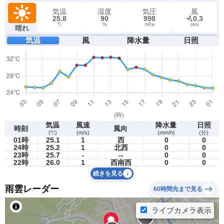
気温
湿度
気圧
風
25.8
90
998
0.3
℃
%
hPa
m/s
晴れ
気温
風
降水量
日照
気温
風速
降水量
日照
時刻
風向
(℃)
(m/s)
(mm/h)
(分)
01時
25.1
1
西
0
0
24時
25.2
1
北西
0
0
23時
25.7
-
--
0
0
22時
26.0
1
西南西
0
0
続きを見る
雨雲レーダー
60時間先まで見る