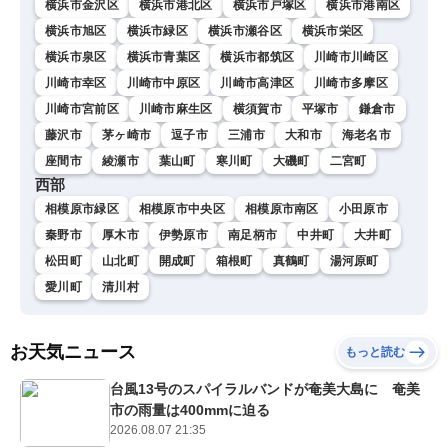
横浜市金沢区
横浜市港北区
横浜市戸塚区
横浜市港南区
横浜市旭区
横浜市緑区
横浜市瀬谷区
横浜市栄区
横浜市泉区
横浜市青葉区
横浜市都筑区
川崎市川崎区
川崎市幸区
川崎市中原区
川崎市高津区
川崎市多摩区
川崎市宮前区
川崎市麻生区
横須賀市
平塚市
鎌倉市
藤沢市
茅ヶ崎市
逗子市
三浦市
大和市
海老名市
座間市
綾瀬市
葉山町
寒川町
大磯町
二宮町
西部
相模原市緑区
相模原市中央区
相模原市南区
小田原市
秦野市
厚木市
伊勢原市
南足柄市
中井町
大井町
松田町
山北町
開成町
箱根町
真鶴町
湯河原町
愛川町
清川村
お天気ニュース
もっと読む
台風13号のスパイラルバンドが奄美大島に 奄美
市の雨量は400mmに迫る
2026.08.07 21:35