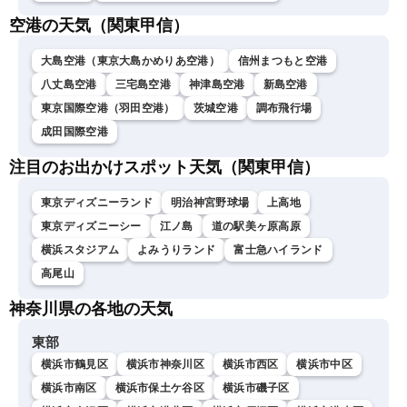
空港の天気（関東甲信）
大島空港（東京大島かめりあ空港）
信州まつもと空港
八丈島空港
三宅島空港
神津島空港
新島空港
東京国際空港（羽田空港）
茨城空港
調布飛行場
成田国際空港
注目のお出かけスポット天気（関東甲信）
東京ディズニーランド
明治神宮野球場
上高地
東京ディズニーシー
江ノ島
道の駅美ヶ原高原
横浜スタジアム
よみうりランド
富士急ハイランド
高尾山
神奈川県の各地の天気
東部
横浜市鶴見区
横浜市神奈川区
横浜市西区
横浜市中区
横浜市南区
横浜市保土ケ谷区
横浜市磯子区