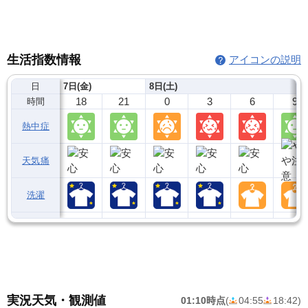
生活指数情報
アイコンの説明
日
7日(金)
8日(土)
18
21
0
3
6
9
時間
熱中症
天気痛
洗濯
実況天気・観測値
01:10時点
(
04:55
18:42
)