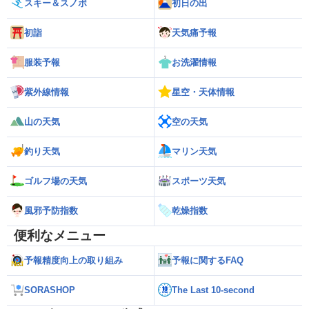
スキー＆スノボ
初日の出
初詣
天気痛予報
服装予報
お洗濯情報
紫外線情報
星空・天体情報
山の天気
空の天気
釣り天気
マリン天気
ゴルフ場の天気
スポーツ天気
風邪予防指数
乾燥指数
便利なメニュー
予報精度向上の取り組み
予報に関するFAQ
SORASHOP
The Last 10-second