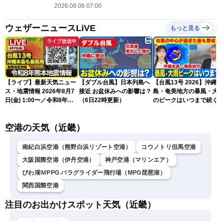
2026.08.06 07:00
ウェザーニュースLiVE
もっと見る
ライブ放送中
【ライブ】最新天気ニュー
【ダブル台風】日本列島へ
【台風13号 2026】沖縄
ス・地震情報 2026年8月7
接近 お盆休みへの影響は？
島・奄美地方の暴風・大
日(金) 1:00〜／令和8年熊
（6日22時更新）
のピークはいつまで続く
本地震情報 台風13号が沖
（6日18時更新）
縄に接近〈ウェザーニュー
空港の天気（近畿）
スLiVE〉
南紀白浜空港（熊野白浜リゾート空港）
コウノトリ但馬空港
大阪国際空港（伊丹空港）
神戸空港（マリンエア）
びわ湖ＭPPG パラグライダー飛行場（MPG琵琶湖）
関西国際空港
注目のお出かけスポット天気（近畿）