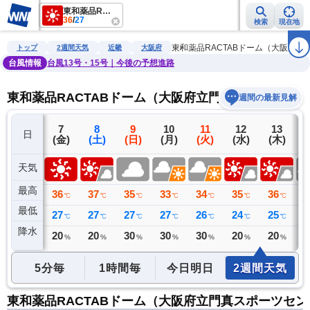
東和薬品RACTABドーム（大阪府立門真スポーツセンター）
36
/
27
検索
現在地
雨雲レーダー
台風情報
地震情報
警報・注意報
2週間天気
ラ
東和薬品RACTABドーム（大阪府
トップ
2週間天気
近畿
大阪府
台風情報
台風13号・15号｜今後の予想進路
東和薬品RACTABドーム（大阪府立門真スポーツセ
週間の最新見解
6
7
8
9
10
11
12
13
日
(木)
(金)
(土)
(日)
(月)
(火)
(水)
(木)
(
天気
最高
34
36
37
35
33
34
35
36
3
℃
℃
℃
℃
℃
℃
℃
℃
最低
27
27
27
27
27
26
24
25
2
℃
℃
℃
℃
℃
℃
℃
℃
降水
0
20
20
30
30
30
20
20
3
ミリ
%
%
%
%
%
%
%
5分毎
1時間毎
今日明日
2週間天気
東和薬品RACTABドーム（大阪府立門真スポーツセ