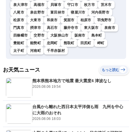
泉大津市
高槻市
貝塚市
守口市
枚方市
茨木市
八尾市
泉佐野市
富田林市
寝屋川市
河内長野市
松原市
大東市
和泉市
箕面市
柏原市
羽曳野市
門真市
摂津市
高石市
藤井寺市
東大阪市
泉南市
四條畷市
交野市
大阪狭山市
阪南市
島本町
豊能町
能勢町
忠岡町
熊取町
田尻町
岬町
太子町
河南町
千早赤阪村
お天気ニュース
もっと読む
熊本県熊本地方で地震 最大震度4 津波なし
2026.08.06 19:54
台風から離れた西日本太平洋側も雨 九州を中心
に大雨のおそれ
2026.08.06 18:03