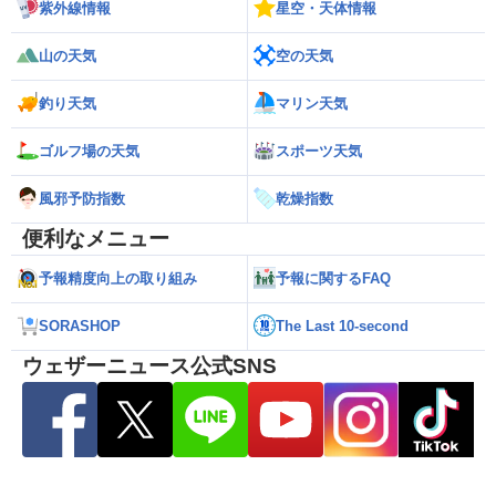
紫外線情報
星空・天体情報
山の天気
空の天気
釣り天気
マリン天気
ゴルフ場の天気
スポーツ天気
風邪予防指数
乾燥指数
便利なメニュー
予報精度向上の取り組み
予報に関するFAQ
SORASHOP
The Last 10-second
ウェザーニュース公式SNS