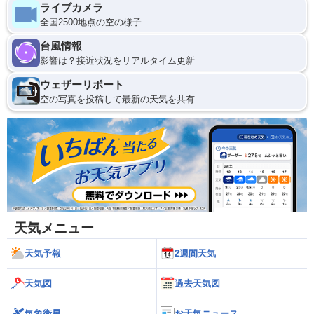
ライブカメラ
全国2500地点の空の様子
台風情報
影響は？接近状況をリアルタイム更新
ウェザーリポート
空の写真を投稿して最新の天気を共有
天気メニュー
天気予報
2週間天気
天気図
過去天気図
気象衛星
お天気ニュース