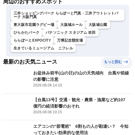
周辺のおすすめスポット
三井ショッピングパーク ららぽーと門真・三井アウトレットパ
ーク 大阪門真
東大阪市花園ラグビー場
大阪城ホール
大阪城公園
ひらかたパーク
パナソニック スタジアム 吹田
ららぽーとEXPOCITY
万博記念競技場
生きているミュージアム ニフレル
最新のお天気ニュース
もっと読む
お盆休み前半(山の日)の山の天気傾向 台風や前線
の影響に注意
2026.08.06 14:10
【台風13号】交通・観光・農業・漁業など約107
億円の経済影響のおそれ
2026.08.06 10:15
エアコンの“節電術” 6割もの人が勘違い？ 今知
っておきたい効果的な使用法