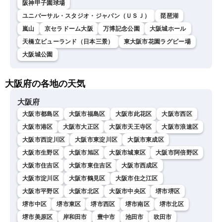
阪神甲子園球場
ユニバーサル・スタジオ・ジャパン（ＵＳＪ）
琵琶湖
嵐山
京セラドーム大阪
万博記念公園
大阪城ホール
天橋立ビューランド（日本三景）
東大阪市花園ラグビー場
大阪城公園
大阪府の各地の天気
大阪府
大阪市都島区
大阪市福島区
大阪市此花区
大阪市西区
大阪市港区
大阪市大正区
大阪市天王寺区
大阪市浪速区
大阪市西淀川区
大阪市東淀川区
大阪市東成区
大阪市生野区
大阪市旭区
大阪市城東区
大阪市阿倍野区
大阪市住吉区
大阪市東住吉区
大阪市西成区
大阪市淀川区
大阪市鶴見区
大阪市住之江区
大阪市平野区
大阪市北区
大阪市中央区
堺市堺区
堺市中区
堺市東区
堺市西区
堺市南区
堺市北区
堺市美原区
岸和田市
豊中市
池田市
吹田市