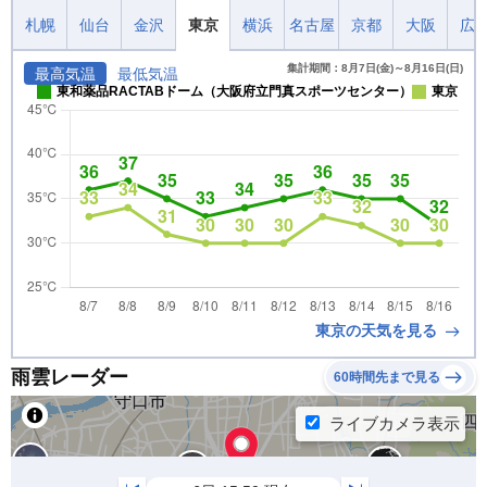
札幌
仙台
金沢
東京
横浜
名古屋
京都
大阪
広
集計期間：8月7日(金)～8月16日(日)
最高気温
最低気温
東和薬品RACTABドーム（大阪府立門真スポーツセンター）
東京
東京の天気を見る
雨雲レーダー
60時間先まで見る