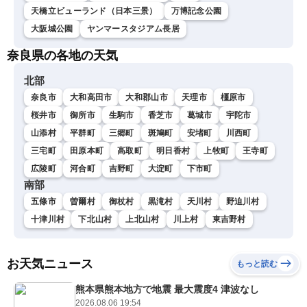
天橋立ビューランド（日本三景）
万博記念公園
大阪城公園
ヤンマースタジアム長居
奈良県の各地の天気
北部
奈良市
大和高田市
大和郡山市
天理市
橿原市
桜井市
御所市
生駒市
香芝市
葛城市
宇陀市
山添村
平群町
三郷町
斑鳩町
安堵町
川西町
三宅町
田原本町
高取町
明日香村
上牧町
王寺町
広陵町
河合町
吉野町
大淀町
下市町
南部
五條市
曽爾村
御杖村
黒滝村
天川村
野迫川村
十津川村
下北山村
上北山村
川上村
東吉野村
お天気ニュース
もっと読む
熊本県熊本地方で地震 最大震度4 津波なし
2026.08.06 19:54