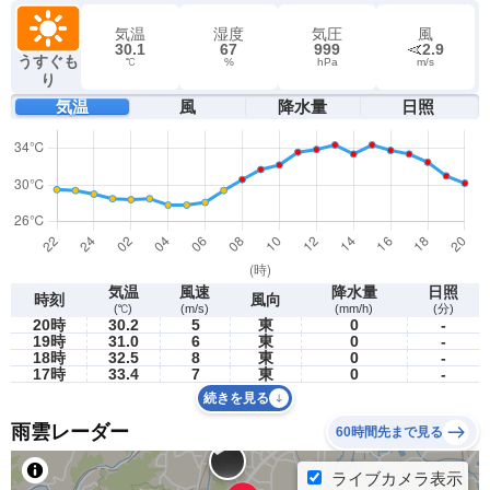
気温
湿度
気圧
風
30.1
67
999
2.9
うすぐも
℃
%
hPa
m/s
り
気温
風
降水量
日照
気温
風速
降水量
日照
時刻
風向
(℃)
(m/s)
(mm/h)
(分)
20時
30.2
5
東
0
-
19時
31.0
6
東
0
-
18時
32.5
8
東
0
-
17時
33.4
7
東
0
-
続きを見る
雨雲レーダー
60時間先まで見る