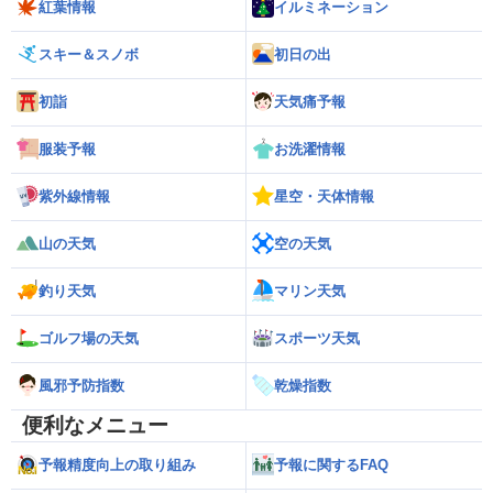
紅葉情報
イルミネーション
スキー＆スノボ
初日の出
初詣
天気痛予報
服装予報
お洗濯情報
紫外線情報
星空・天体情報
山の天気
空の天気
釣り天気
マリン天気
ゴルフ場の天気
スポーツ天気
風邪予防指数
乾燥指数
便利なメニュー
予報精度向上の取り組み
予報に関するFAQ