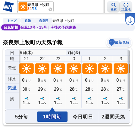
奈良県上牧町
34
/
28
検索
現在地
雨雲レーダー
台風情報
地震情報
警報・注意報
2週間天気
ラ
奈良県上牧町
トップ
近畿
奈良県
台風情報
台風13号・15号｜今後の予想進路
奈良県上牧町の天気予報
最新見解
日
6日(木)
7日(金)
20
21
22
23
0
1
2
3
時
天気
降水
0
0
0
0
0
0
0
0
0
ミリ
ミリ
ミリ
ミリ
ミリ
ミリ
ミリ
ミリ
気温
30
30
29
29
28
28
28
27
2
℃
℃
℃
℃
℃
℃
℃
℃
風
1
1
1
1
1
1
1
1
1
m/s
m/s
m/s
m/s
m/s
m/s
m/s
m/s
5分毎
1時間毎
今日明日
2週間天気