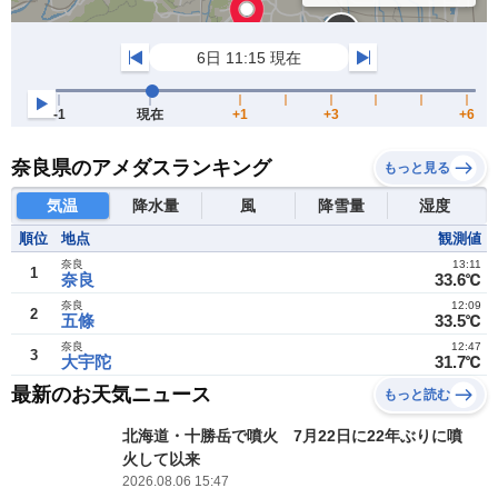
奈良県のアメダスランキング
もっと見る
気温
降水量
風
降雪量
湿度
順位
地点
観測値
奈良
13:11
1
奈良
33.6℃
奈良
12:09
2
五條
33.5℃
奈良
12:47
3
大宇陀
31.7℃
最新のお天気ニュース
もっと読む
北海道・十勝岳で噴火 7月22日に22年ぶりに噴
火して以来
2026.08.06 15:47