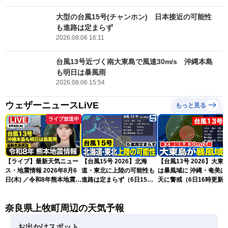
大型の台風15号(チャンホン) 日本接近の可能性
も進路は定まらず
2026.08.06 16:11
台風13号近づく南大東島で風速30m/s 沖縄本島
も明日は暴風雨
2026.08.06 15:54
ウェザーニュースLiVE
もっと見る
ライブ放送中
【ライブ】最新天気ニュー
【台風15号 2026】北海
【台風13号 2026】大東
ス・地震情報 2026年8月6
道・東北に上陸の可能性も
は暴風域に 沖縄・奄美は荒
日(木) ／令和8年熊本地震情
進路は定まらず（6日15時
天に警戒（6日16時更新
報 沖縄・奄美を台風13号
更新）
が直撃〈ウェザーニュース
奈良県上牧町周辺の天気予報
LiVEムーン・駒木結衣／本
田竜也〉
お出かけスポット