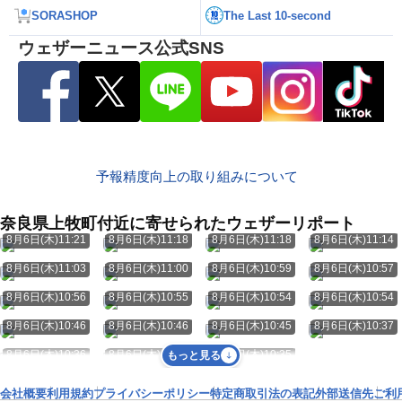
SORASHOP
The Last 10-second
ウェザーニュース公式SNS
予報精度向上の取り組みについて
奈良県上牧町付近に寄せられたウェザーリポート
8月6日(木)11:21
8月6日(木)11:18
8月6日(木)11:18
8月6日(木)11:14
8月6日(木)11:03
8月6日(木)11:00
8月6日(木)10:59
8月6日(木)10:57
8月6日(木)10:56
8月6日(木)10:55
8月6日(木)10:54
8月6日(木)10:54
8月6日(木)10:46
8月6日(木)10:46
8月6日(木)10:45
8月6日(木)10:37
8月6日(木)10:36
8月6日(木)10:35
8月6日(木)10:35
もっと見る
会社概要
利用規約
プライバシーポリシー
特定商取引法の表記
外部送信先
ご利