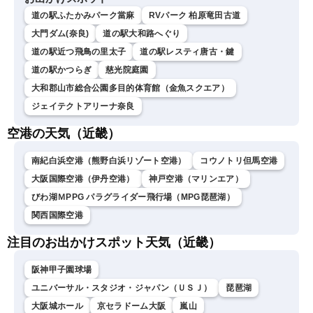
道の駅ふたかみパーク當麻
RVパーク 柏原竜田古道
大門ダム(奈良)
道の駅大和路へぐり
道の駅近つ飛鳥の里太子
道の駅レスティ唐古・鍵
道の駅かつらぎ
慈光院庭園
大和郡山市総合公園多目的体育館（金魚スクエア）
ジェイテクトアリーナ奈良
空港の天気（近畿）
南紀白浜空港（熊野白浜リゾート空港）
コウノトリ但馬空港
大阪国際空港（伊丹空港）
神戸空港（マリンエア）
びわ湖ＭPPG パラグライダー飛行場（MPG琵琶湖）
関西国際空港
注目のお出かけスポット天気（近畿）
阪神甲子園球場
ユニバーサル・スタジオ・ジャパン（ＵＳＪ）
琵琶湖
大阪城ホール
京セラドーム大阪
嵐山