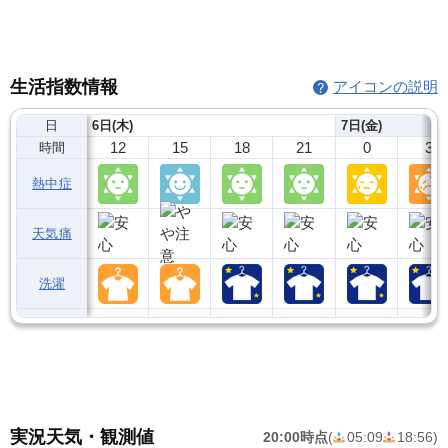
生活指数情報
アイコンの説明
日
6日(木)
7日(金)
12
15
18
21
0
3
時間
熱中症
天気痛
洗濯
実況天気・観測値
20:00時点
(
05:09
18:56
)