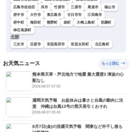
広島市佐伯区
呉市
竹原市
三原市
尾道市
福山市
府中市
大竹市
東広島市
廿日市市
江田島市
府中町
海田町
熊野町
坂町
大崎上島町
世羅町
神石高原町
北部
三次市
庄原市
安芸高田市
安芸太田町
北広島町
お天気ニュース
もっと読む
熊本県天草・芦北地方で地震 最大震度3 津波の心
配なし
2026.08.07 07:02
週間天気予報 お盆休みは暑さと台風の動向に注
意 沖縄は台風13号の荒天長引くおそれ
2026.08.07 05:45
8月7日(金)の洗濯天気予報 関東など外干し後も