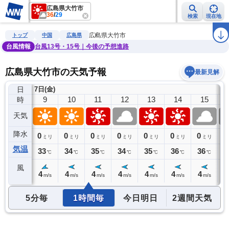
広島県大竹市
36
/
29
検索
現在地
雨雲レーダー
台風情報
地震情報
警報・注意報
2週間天気
ラ
広島県大竹市
トップ
中国
広島県
台風情報
台風13号・15号｜今後の予想進路
広島県大竹市の天気予報
最新見解
日
7日(金)
8
9
10
11
12
13
14
15
時
天気
降水
0
0
0
0
0
0
0
0
0
ミリ
ミリ
ミリ
ミリ
ミリ
ミリ
ミリ
ミリ
気温
32
33
34
35
34
35
36
36
3
℃
℃
℃
℃
℃
℃
℃
℃
風
4
4
4
4
4
4
4
4
4
m/s
m/s
m/s
m/s
m/s
m/s
m/s
m/s
5分毎
1時間毎
今日明日
2週間天気