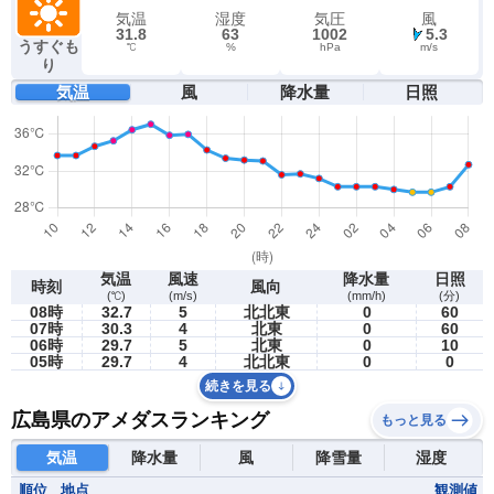
気温
湿度
気圧
風
31.8
63
1002
5.3
うすぐも
℃
%
hPa
m/s
り
気温
風
降水量
日照
気温
風速
降水量
日照
時刻
風向
(℃)
(m/s)
(mm/h)
(分)
08時
32.7
5
北北東
0
60
07時
30.3
4
北東
0
60
06時
29.7
5
北東
0
10
05時
29.7
4
北北東
0
0
続きを見る
広島県のアメダスランキング
もっと見る
気温
降水量
風
降雪量
湿度
順位
地点
観測値