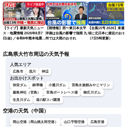
ライブ放送中
【ライブ】最新天気ニュー
【雨情報】西〜東日本太平
【台風15号 2026】来週
ス・地震情報 2026年8月7
洋側は台風の影響で強雨 九
頃に北日本に接近のおそ
日(金) ／令和8年熊本地震情
州では大雨のおそれ
（7日5時更新）
報 〈ウェザーニュース
LiVEサンシャイン・松本真
広島県大竹市周辺の天気予報
央・江川清音／有賀哲夫〉
人気エリア
広島市
流川
神辺
お出かけスポット
弥栄ダム
錦帯橋
小瀬川ダム
宮島水族館みやじマリン
厳島神社（宮島）
宮島ボートレース場
御庄川ダム
生見川ダム
道の駅スパ羅漢
空港の天気（中国）
岡山空港（岡山桃太郎空港）
山口宇部空港
広島空港