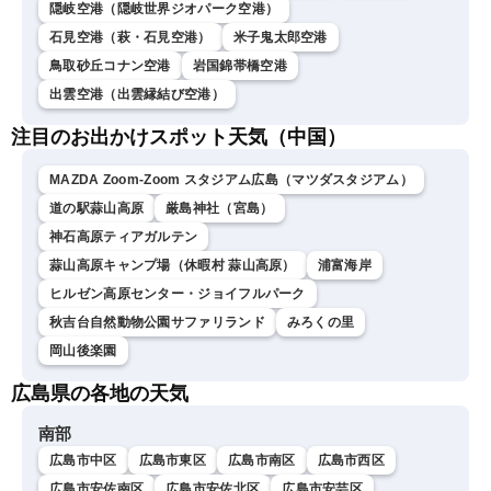
隠岐空港（隠岐世界ジオパーク空港）
石見空港（萩・石見空港）
米子鬼太郎空港
鳥取砂丘コナン空港
岩国錦帯橋空港
出雲空港（出雲縁結び空港）
注目のお出かけスポット天気（中国）
MAZDA Zoom-Zoom スタジアム広島（マツダスタジアム）
道の駅蒜山高原
厳島神社（宮島）
神石高原ティアガルテン
蒜山高原キャンプ場（休暇村 蒜山高原）
浦富海岸
ヒルゼン高原センター・ジョイフルパーク
秋吉台自然動物公園サファリランド
みろくの里
岡山後楽園
広島県の各地の天気
南部
広島市中区
広島市東区
広島市南区
広島市西区
広島市安佐南区
広島市安佐北区
広島市安芸区