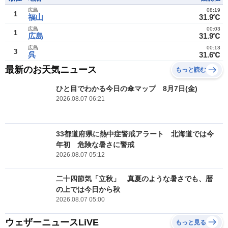
広島
08:19
1
福山
31.9℃
広島
00:03
1
広島
31.9℃
広島
00:13
3
呉
31.6℃
最新のお天気ニュース
もっと読む
ひと目でわかる今日の傘マップ 8月7日(金)
2026.08.07 06:21
33都道府県に熱中症警戒アラート 北海道では今
年初 危険な暑さに警戒
2026.08.07 05:12
二十四節気「立秋」 真夏のような暑さでも、暦
の上では今日から秋
2026.08.07 05:00
ウェザーニュースLiVE
もっと見る