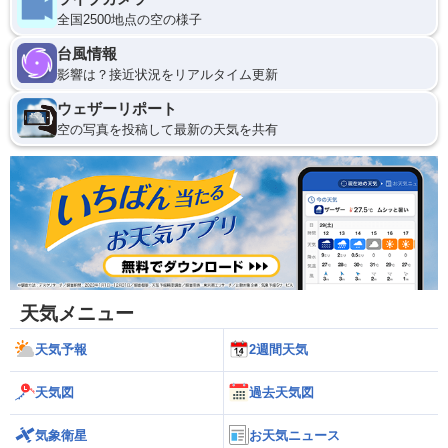
全国2500地点の空の様子
台風情報
影響は？接近状況をリアルタイム更新
ウェザーリポート
空の写真を投稿して最新の天気を共有
天気メニュー
天気予報
2週間天気
天気図
過去天気図
気象衛星
お天気ニュース