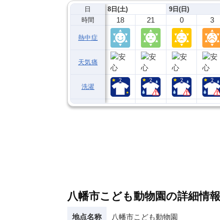
日
8日(土)
9日(日)
18
21
0
3
時間
熱中症
天気痛
洗濯
八幡市こども動物園の詳細情
地点名称
八幡市こども動物園