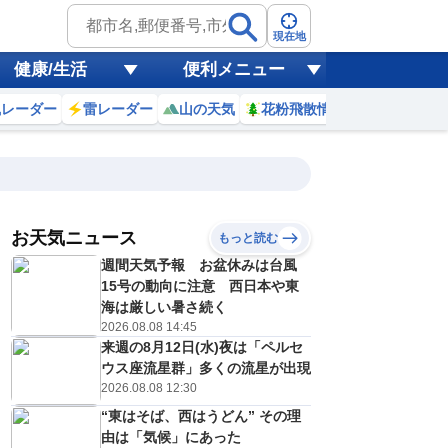
現在地
健康/生活
便利メニュー
風レーダー
雷レーダー
山の天気
花粉飛散情報
世界天気
お天気ニュース
もっと読む
週間天気予報 お盆休みは台風
4
15
16
17
18
19
20
21
22
15号の動向に注意 西日本や東
海は厳しい暑さ続く
2026.08.08 14:45
来週の8月12日(水)夜は「ペルセ
0
0
0
0
0
0
0
0
リ
ミリ
ミリ
ミリ
ミリ
ミリ
ミリ
ミリ
ミリ
ウス座流星群」多くの流星が出現
34
34
33
32
30
29
28
28
℃
℃
℃
℃
℃
℃
℃
℃
℃
2026.08.08 12:30
“東はそば、西はうどん” その理
2
2
2
1
1
0
0
0
/s
m/s
m/s
m/s
m/s
m/s
m/s
m/s
m/s
由は「気候」にあった