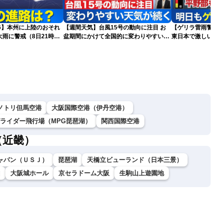
026】本州に上陸のおそれ
【週間天気】台風15号の動向に注目 お
【ゲリラ雷雨警戒】
雨に警戒（8日21時更
盆期間にかけて全国的に変わりやすい天
東日本で激しい雷
気が続く見込み
雨雲急発達の危険
ノトリ但馬空港
大阪国際空港（伊丹空港）
グライダー飛行場（MPG琵琶湖）
関西国際空港
（近畿）
ャパン（ＵＳＪ）
琵琶湖
天橋立ビューランド（日本三景）
山
大阪城ホール
京セラドーム大阪
生駒山上遊園地