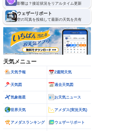
影響は？接近状況をリアルタイム更新
ウェザーリポート
空の写真を投稿して最新の天気を共有
天気メニュー
天気予報
2週間天気
天気図
過去天気図
気象衛星
お天気ニュース
世界天気
アメダス(実況天気)
アメダスランキング
ウェザーリポート