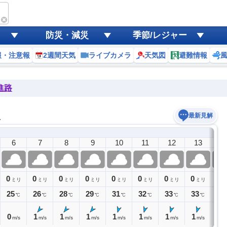
防災・減災
季節/レジャー
報・注意報
2週間天気
ライブカメラ
天気図
避難情報
進路
報
最新見解
6
7
8
9
10
11
12
13
1
0
0
0
0
0
0
0
0
0
ミリ
ミリ
ミリ
ミリ
ミリ
ミリ
ミリ
ミリ
ミ
25
26
28
29
31
32
33
33
34
℃
℃
℃
℃
℃
℃
℃
℃
0
1
1
1
1
1
1
1
1
m/s
m/s
m/s
m/s
m/s
m/s
m/s
m/s
m