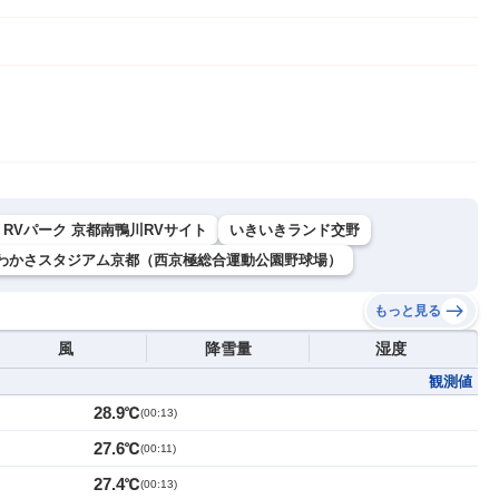
RVパーク 京都南鴨川RVサイト
いきいきランド交野
わかさスタジアム京都（西京極総合運動公園野球場）
もっと見る
風
降雪量
湿度
観測値
28.9℃
(
00:13
)
27.6℃
(
00:11
)
27.4℃
(
00:13
)