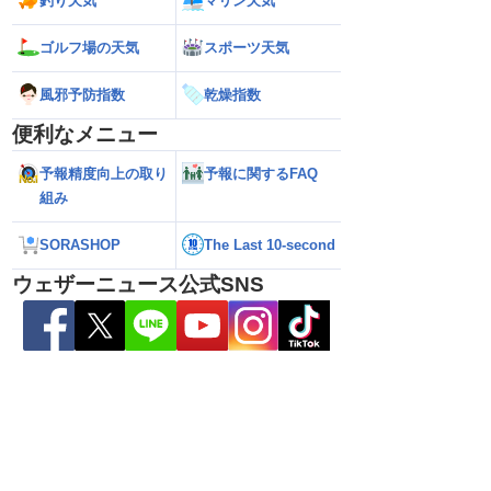
釣り天気
マリン天気
ゴルフ場の天気
スポーツ天気
あす9日(日)も東北や
【台風15号】進路に複雑な変化・東北上
【台風13号 進路
雨のおそれ 午前中から
陸の可能性と西日本へ影響拡大の不確実
期化・奄美大島で総
風邪予防指数
乾燥指数
も
性
波に要警戒（2026.08
便利なメニュー
予報精度向上の取り
予報に関するFAQ
組み
SORASHOP
The Last 10-second
ウェザーニュース公式SNS