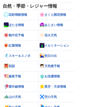
自然・季節・レジャー情報
花粉飛散情報
さくら開花情報
ほたる情報
あじさい情報
熱中症予報
花火天気
紅葉情報
イルミネーション
スキー＆スノボ
初日の出
初詣
天気痛予報
服装予報
お洗濯情報
紫外線情報
星空・天体情報
山の天気
空の天気