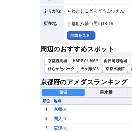
ふりがな
やわたしこどもどうぶつえん
所在地
京都府八幡市男山18-18
地図を見る
周辺のおすすめスポット
京都競馬場
HAPPY LAMP
向日町競輪場
ひらかたパーク
天ヶ瀬ダム
京都水族館
京都府のアメダスランキング
気温
降水量
順位
地点
京都
1
(
京
)
間人
2
(
京
)
宮津
3
(
京
)