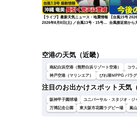
【ライブ】最新天気ニュース・地震情報
【台風15号 2
2026年8月8日(土) ／台風13号・15号
台風接近前から大
ゲリラ雷雨最新見解 令和8年熊本地震
新）
情報〈ウェザーニュースLiVEムーン・戸
北美月／芳野達郎〉
空港の天気（近畿）
南紀白浜空港（熊野白浜リゾート空港）
コウ
神戸空港（マリンエア）
びわ湖ＭPPG パラ
注目のお出かけスポット天気
阪神甲子園球場
ユニバーサル・スタジオ・ジ
万博記念公園
東大阪市花園ラグビー場
嵐