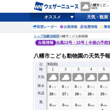
八幡市こども動物園
34
/
25
オススメ
天気・観測
雨雲レーダー
台風情報
地震情報
警
トップ
近畿
京都府
八幡市こども動物園
台風情報
台風13号・15号｜今後の予想
八幡市こども動物園の天気予
日
8日(土)
9日(日)
21
22
23
0
1
2
3
4
5
時
天気
降水
0
0
0
0
0
0
0
0
ミリ
ミリ
ミリ
ミリ
ミリ
ミリ
ミリ
ミリ
ミリ
気温
9
29
28
28
28
27
26
26
25
℃
℃
℃
℃
℃
℃
℃
℃
℃
風
1
1
0
0
0
0
0
0
0
m/s
m/s
m/s
m/s
m/s
m/s
m/s
m/s
m/s