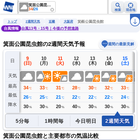
箕面公園昆虫館
34
/
26
検索
現在地
雨雲レーダー
台風情報
地震情報
警報・注意報
2週間天気
ラ
箕面公園昆虫館
トップ
2週間天気
近畿
大阪府
台風情報
台風13号・15号｜今後の予想進路
箕面公園昆虫館の2週間天気予報
週間の最新見解
8
9
10
11
12
13
14
15
日
(土)
(日)
(月)
(火)
(水)
(木)
(金)
(土)
(
天気
最高
36
34
33
31
28
30
32
33
3
℃
℃
℃
℃
℃
℃
℃
℃
最低
26
26
25
21
22
22
22
24
2
℃
℃
℃
℃
℃
℃
℃
℃
降水
0
30
30
20
40
30
30
30
3
ミリ
%
%
%
%
%
%
%
5分毎
1時間毎
今日明日
2週間天気
箕面公園昆虫館と主要都市の気温比較