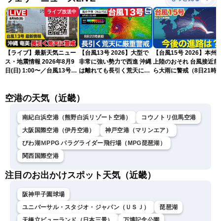
ライブ放送中
【ライブ】最新天気ニュー
【台風13号 2026】大型で
【台風15号 2026】本州
ス・地震情報 2026年8月9
非常に強い勢力で西進 沖縄
上陸のおそれ 台風接近前
日(日) 1:00〜／台風13号・
は離れても長引く荒天に厳
ら大雨に警戒（8日21時
15号情報 令和8年熊本地
重警戒(8日22時更新)
新）
震情報〈ウェザーニュース
空港の天気（近畿）
LiVE〉
南紀白浜空港（熊野白浜リゾート空港）
コウノトリ但馬空港
大阪国際空港（伊丹空港）
神戸空港（マリンエア）
びわ湖ＭPPG パラグライダー飛行場（MPG琵琶湖）
関西国際空港
注目のお出かけスポット天気（近畿）
阪神甲子園球場
ユニバーサル・スタジオ・ジャパン（ＵＳＪ）
琵琶湖
天橋立ビューランド（日本三景）
万博記念公園