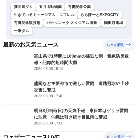
箕面川ダム
五月山動物園
万博記念公園
生きているミュージアム ニフレル
ららぽーとEXPOCITY
万博記念競技場
パナソニック スタジアム 吹田
園田競馬場
一庫ダム
最新のお天気ニュース
もっと読む
富山県で1時間に109mmの猛烈な雨 気象防災速
報・記録的短時間大雨
2026.08.08 19:15
盛岡など主要都市で激しい雷雨 道路冠水や土砂
災害に警戒
2026.08.08 17:40
明日8月9日(日)の天気予報 東日本はゲリラ雷雨
に注意 沖縄は引き続き暴風雨に警戒
2026.08.08 17:00
ウェザーニュースLiVE
もっと見る