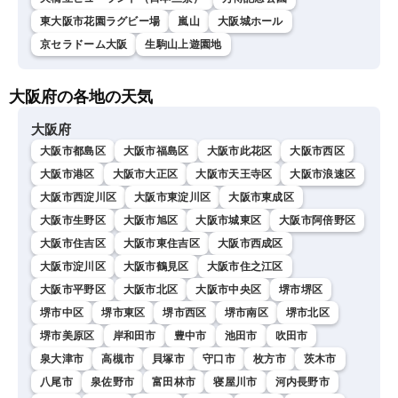
東大阪市花園ラグビー場
嵐山
大阪城ホール
京セラドーム大阪
生駒山上遊園地
大阪府の各地の天気
大阪府
大阪市都島区
大阪市福島区
大阪市此花区
大阪市西区
大阪市港区
大阪市大正区
大阪市天王寺区
大阪市浪速区
大阪市西淀川区
大阪市東淀川区
大阪市東成区
大阪市生野区
大阪市旭区
大阪市城東区
大阪市阿倍野区
大阪市住吉区
大阪市東住吉区
大阪市西成区
大阪市淀川区
大阪市鶴見区
大阪市住之江区
大阪市平野区
大阪市北区
大阪市中央区
堺市堺区
堺市中区
堺市東区
堺市西区
堺市南区
堺市北区
堺市美原区
岸和田市
豊中市
池田市
吹田市
泉大津市
高槻市
貝塚市
守口市
枚方市
茨木市
八尾市
泉佐野市
富田林市
寝屋川市
河内長野市