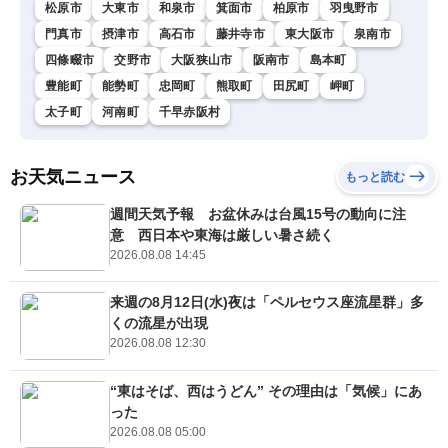
松原市
大東市
和泉市
箕面市
柏原市
羽曳野市
門真市
摂津市
高石市
藤井寺市
東大阪市
泉南市
四條畷市
交野市
大阪狭山市
阪南市
島本町
豊能町
能勢町
忠岡町
熊取町
田尻町
岬町
太子町
河南町
千早赤阪村
お天気ニュース
もっと読む
週間天気予報 お盆休みは台風15号の動向に注
意 西日本や東海は厳しい暑さ続く
2026.08.08 14:45
来週の8月12日(水)夜は「ペルセウス座流星群」多
くの流星が出現
2026.08.08 12:30
“東はそば、西はうどん” その理由は「気候」にあ
った
2026.08.08 05:00