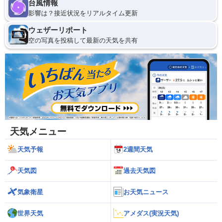
台風情報
影響は？接近状況をリアルタイム更新
ウェザーリポート
空の写真を投稿して最新の天気を共有
天気メニュー
天気予報
2週間天気
天気図
過去天気図
気象衛星
お天気ニュース
世界天気
アメダス(実況天気)