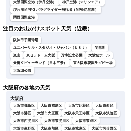
大阪国際空港（伊丹空港）
神戸空港（マリンエア）
びわ湖ＭPPG パラグライダー飛行場（MPG琵琶湖）
関西国際空港
注目のお出かけスポット天気（近畿）
阪神甲子園球場
ユニバーサル・スタジオ・ジャパン（ＵＳＪ）
琵琶湖
嵐山
京セラドーム大阪
万博記念公園
大阪城ホール
天橋立ビューランド（日本三景）
東大阪市花園ラグビー場
大阪城公園
大阪府の各地の天気
大阪府
大阪市都島区
大阪市福島区
大阪市此花区
大阪市西区
大阪市港区
大阪市大正区
大阪市天王寺区
大阪市浪速区
大阪市西淀川区
大阪市東淀川区
大阪市東成区
大阪市生野区
大阪市旭区
大阪市城東区
大阪市阿倍野区