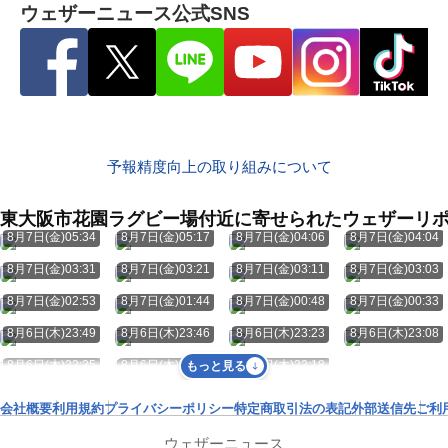
ウェザーニュース公式SNS
予報精度向上の取り組みについて
東大阪市花園ラグビー場付近に寄せられたウェザーリ
8月7日(金)05:34
8月7日(金)05:17
8月7日(金)04:06
8月7日(金)04:04
8月7日(金)03:31
8月7日(金)03:21
8月7日(金)03:11
8月7日(金)03:03
8月7日(金)02:53
8月7日(金)01:44
8月7日(金)00:48
8月7日(金)00:33
8月6日(木)23:49
8月6日(木)23:46
8月6日(木)23:23
8月6日(木)23:08
8月6日(木)22:35
8月6日(木)22:29
8月6日(木)22:18
もっと見る
会社概要
利用規約
プライバシーポリシー
特定商取引法の表記
外部送信先
ご利
ウェザーニュース