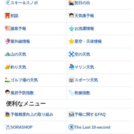
スキー＆スノボ
初日の出
初詣
天気痛予報
服装予報
お洗濯情報
紫外線情報
星空・天体情報
山の天気
空の天気
釣り天気
マリン天気
ゴルフ場の天気
スポーツ天気
風邪予防指数
乾燥指数
便利なメニュー
予報精度向上の取り組み
予報に関するFAQ
SORASHOP
The Last 10-second