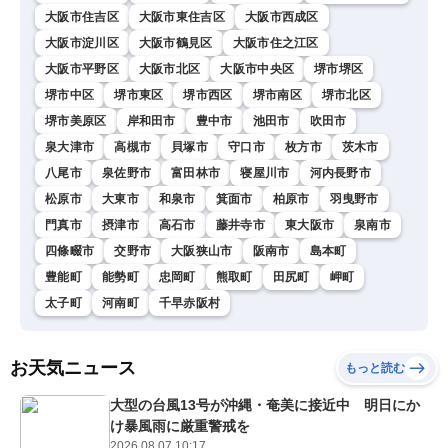
大阪市住吉区
大阪市東住吉区
大阪市西成区
大阪市淀川区
大阪市鶴見区
大阪市住之江区
大阪市平野区
大阪市北区
大阪市中央区
堺市堺区
堺市中区
堺市東区
堺市西区
堺市南区
堺市北区
堺市美原区
岸和田市
豊中市
池田市
吹田市
泉大津市
高槻市
貝塚市
守口市
枚方市
茨木市
八尾市
泉佐野市
富田林市
寝屋川市
河内長野市
松原市
大東市
和泉市
箕面市
柏原市
羽曳野市
門真市
摂津市
高石市
藤井寺市
東大阪市
泉南市
四條畷市
交野市
大阪狭山市
阪南市
島本町
豊能町
能勢町
忠岡町
熊取町
田尻町
岬町
太子町
河南町
千早赤阪村
お天気ニュース
もっと読む
大型の台風13号が沖縄・奄美に接近中 明日にか
け暴風雨に厳重警戒を
2026.08.07 10:17