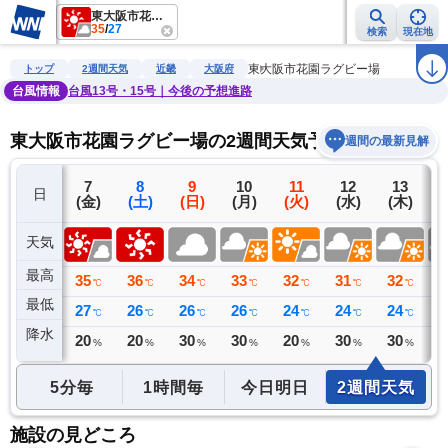
東大阪市花園ラグビー場
35
/
27
検索
現在地
雨雲レーダー
台風情報
地震情報
警報・注意報
2週間天気
ラ
東大阪市花園ラグビー場
トップ
2週間天気
近畿
大阪府
台風情報
台風13号・15号｜今後の予想進路
東大阪市花園ラグビー場の2週間天気予報
週間の最新見解
6
7
8
9
10
11
12
13
日
(木)
(金)
(土)
(日)
(月)
(火)
(水)
(木)
(
天気
最高
34
35
36
34
33
32
31
32
3
℃
℃
℃
℃
℃
℃
℃
℃
最低
27
27
26
26
26
24
24
24
2
℃
℃
℃
℃
℃
℃
℃
℃
降水
0
20
20
30
30
20
30
30
3
ミリ
%
%
%
%
%
%
%
5分毎
1時間毎
今日明日
2週間天気
施設の見どころ