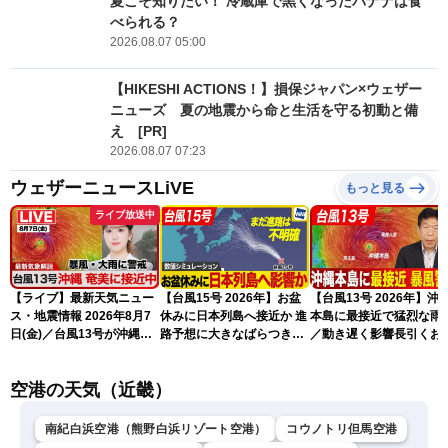
夏こそ知りたい！ 冷蔵庫で黒くなったバナナは食
べられる？
2026.08.07 05:00
【HIKESHI ACTIONS！】損保ジャパン×ウェザー
ニューズ 夏の地震から命と生活を守る初動と備
え [PR]
2026.08.07 07:23
ウェザーニュースLiVE
もっと見る
ライブ放送中
【ライブ】最新天気ニュー
【台風15号 2026年】お盆
【台風13号 2026年】沖
ス・地震情報 2026年8月7
休みに日本列島へ接近か 進
本島に最接近で猛烈な雨
日(金)／台風13号が沖縄・
路予想に大きなばらつき
／動き遅く影響長引くお
奄美に最接近へ 令和8年
（7日13時更新）
れ（7日13時更新）
熊本地震情報〈ウェザーニ
空港の天気（近畿）
ュースLiVEアフタヌーン・
小林李衣奈／内藤邦裕〉
南紀白浜空港（熊野白浜リゾート空港）
コウノトリ但馬空港