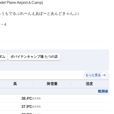
el Plane Airport＆Camp)
ゅうもでるぷれーんえあぽーとあんどきゃんぷ）
−４
ダム
ポパイテンキャンプ場 たつの店
もっと見る
風
降雪量
湿度
観測値
38.4℃
(
13:53
)
37.9℃
(
14:53
)