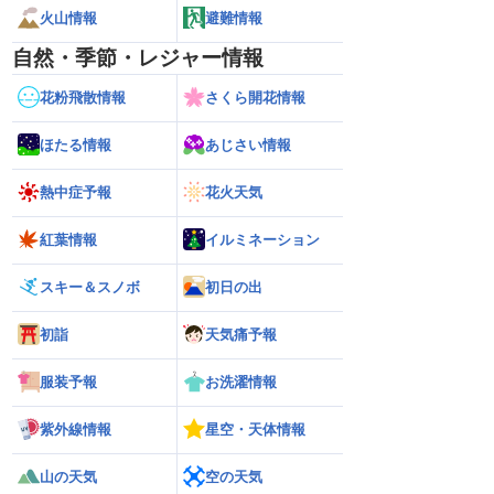
火山情報
避難情報
自然・季節・レジャー情報
花粉飛散情報
さくら開花情報
ほたる情報
あじさい情報
熱中症予報
花火天気
紅葉情報
イルミネーション
スキー＆スノボ
初日の出
初詣
天気痛予報
服装予報
お洗濯情報
紫外線情報
星空・天体情報
山の天気
空の天気