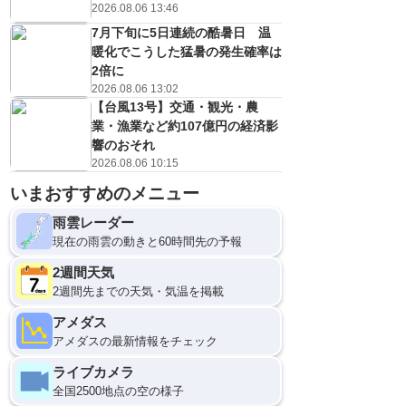
0
1
1
2
2
3
3
3
/s
m/s
m/s
m/s
m/s
m/s
m/s
m/s
m/s
2026.08.06 13:46
7月下旬に5日連続の酷暑日 温
暖化でこうした猛暑の発生確率は
2倍に
2026.08.06 13:02
【台風13号】交通・観光・農
業・漁業など約107億円の経済影
響のおそれ
2026.08.06 10:15
いまおすすめのメニュー
雨雲レーダー
現在の雨雲の動きと60時間先の予報
2週間天気
2週間先までの天気・気温を掲載
アメダス
アメダスの最新情報をチェック
ライブカメラ
全国2500地点の空の様子