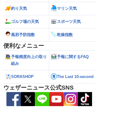
釣り天気
マリン天気
県天草･芦北地方で
【雨情報】関東は通勤通学時も弱い雨
【台風15号 202
本県や長崎県、鹿児島県
日中は再び雨降りやすい
近づいてくる可能
ゴルフ場の天気
スポーツ天気
（6日3時更新）
風邪予防指数
乾燥指数
便利なメニュー
予報精度向上の取り
予報に関するFAQ
組み
SORASHOP
The Last 10-second
ウェザーニュース公式SNS