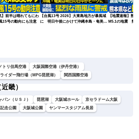
気】前半は晴れてもにわ
【台風13号 2026】大東島地方が暴風域
【地震速報】熊本
風15号の動向にも注意
に 明日午後にかけて沖縄本島・奄美通
M5.1の地震 熊
過する見込み 早めの備えを ※8月6日
で震度4を観測
10時更新
ノトリ但馬空港
大阪国際空港（伊丹空港）
グライダー飛行場（MPG琵琶湖）
関西国際空港
（近畿）
ャパン（ＵＳＪ）
琵琶湖
大阪城ホール
京セラドーム大阪
博記念公園
大阪城公園
ヤンマースタジアム長居