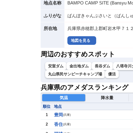
地点名称
BAMPO CAMP SITE (Bansyu Mod
ふりがな
ばんぽきゃんぷさいと（ばんし
所在地
兵庫県赤穂郡上郡町岩木甲７１２
地図を見る
周辺のおすすめスポット
安室ダム
金出地ダム
長谷ダム
八塔寺川
丸山県民サンビーチキャンプ場
優活
兵庫県のアメダスランキング
気温
降水量
順位
地点
豊岡
1
(
兵庫
)
香住
2
(
兵庫
)