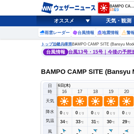
BAMPO CAMP SITE (Bansyu Model Plane Airport＆C
37
/
23
オススメ
天気・観測
雨雲レーダー
台風情報
地震情報
警
トップ
近畿
兵庫県
BAMPO CAMP SITE (Bansyu Model
台風情報
台風13号・15号｜今後の予想
BAMPO CAMP SITE (Bansyu
日
6日(木)
12
13
14
15
16
17
18
19
20
時
天気
降水
0
0
0
0
0
0
0
0
ミリ
ミリ
ミリ
ミリ
ミリ
ミリ
ミリ
ミリ
ミリ
気温
34
34
37
35
34
33
31
30
29
℃
℃
℃
℃
℃
℃
℃
℃
℃
風