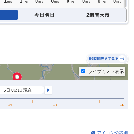
1
1
0
0
0
0
0
0
0
m/s
m/s
m/s
m/s
m/s
m/s
m/s
m/s
m
今日明日
2週間天気
60時間先まで見る
アイコンの説明