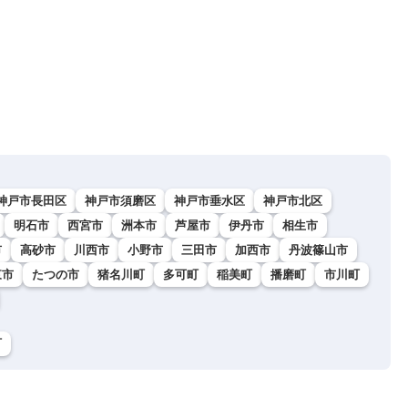
神戸市長田区
神戸市須磨区
神戸市垂水区
神戸市北区
明石市
西宮市
洲本市
芦屋市
伊丹市
相生市
市
高砂市
川西市
小野市
三田市
加西市
丹波篠山市
東市
たつの市
猪名川町
多可町
稲美町
播磨町
市川町
町