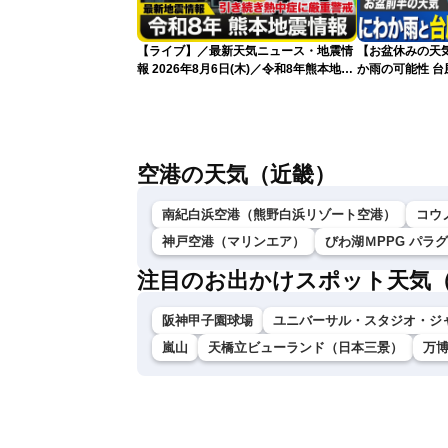
【ライブ】／最新天気ニュース・地震情
【お盆休みの天
報 2026年8月6日(木)／令和8年熊本地震
か雨の可能性 台
情報／台風13号が大東島地方に最接近
〈ウェザーニュースLiVEアフタヌーン・
青原桃香／本田竜也〉
空港の天気（近畿）
南紀白浜空港（熊野白浜リゾート空港）
コウ
神戸空港（マリンエア）
びわ湖ＭPPG パラ
注目のお出かけスポット天気
阪神甲子園球場
ユニバーサル・スタジオ・ジ
嵐山
天橋立ビューランド（日本三景）
万