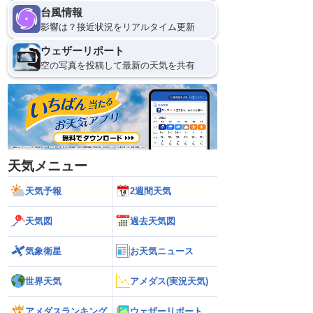
台風情報
影響は？接近状況をリアルタイム更新
ウェザーリポート
空の写真を投稿して最新の天気を共有
天気メニュー
天気予報
2週間天気
天気図
過去天気図
気象衛星
お天気ニュース
世界天気
アメダス(実況天気)
アメダスランキング
ウェザーリポート