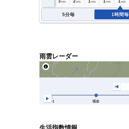
3
2
3
3
3
2
1
1
1
m/s
m/s
m/s
m/s
m/s
m/s
m/s
m/s
m/s
5分毎
1時間毎
雨雲レーダー
生活指数情報