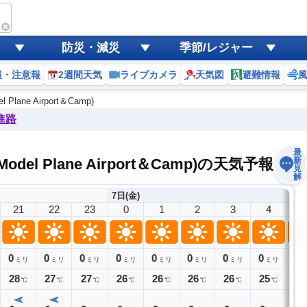
amp)
防災・減災
季節/レジャー
報・注意報
2週間天気
ライブカメラ
天気図
避難情報
 Plane Airport＆Camp)
進路
最
 Model Plane Airport＆Camp)の天気予報
新
見
解
7日(金)
21
22
23
0
1
2
3
4
5
0
0
0
0
0
0
0
0
0
ミリ
ミリ
ミリ
ミリ
ミリ
ミリ
ミリ
ミリ
28
27
27
26
26
26
26
25
25
℃
℃
℃
℃
℃
℃
℃
℃