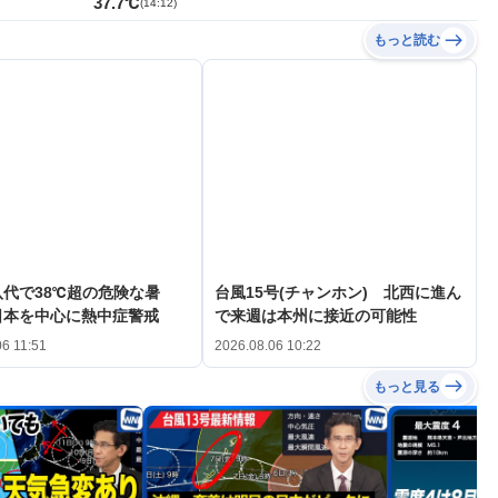
37.7℃
(
14:12
)
もっと読む
代で38℃超の危険な暑
台風15号(チャンホン) 北西に進ん
日本を中心に熱中症警戒
で来週は本州に接近の可能性
06 11:51
2026.08.06 10:22
もっと見る