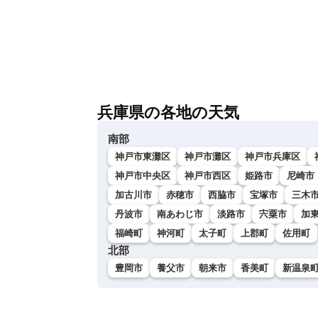
兵庫県の各地の天気
南部
神戸市東灘区
神戸市灘区
神戸市兵庫区
神戸市中央区
神戸市西区
姫路市
尼崎市
加古川市
赤穂市
西脇市
宝塚市
三木
丹波市
南あわじ市
淡路市
宍粟市
加
福崎町
神河町
太子町
上郡町
佐用町
北部
豊岡市
養父市
朝来市
香美町
新温泉