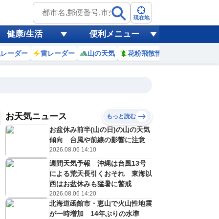
現在地
健康/生活
便利メニュー
風レーダー
雷レーダー
山の天気
花粉飛散情報
世界天気
お天気ニュース
もっと読む
お盆休み前半(山の日)の山の天気
傾向 台風や前線の影響に注意
6
7
8
9
10
11
12
13
2026.08.06 14:10
週間天気予報 沖縄は台風13号
による荒天長引くおそれ 東海以
0
0
西はお盆休みも猛暑に警戒
0
0
0
0
0
0
ミリ
ミリ
ミリ
ミリ
ミリ
ミリ
ミリ
ミリ
ミリ
2026.08.06 14:20
25
26
29
31
32
34
35
36
℃
℃
℃
℃
℃
℃
℃
℃
℃
北海道函館市・恵山で火山性地震
が一時増加 14年ぶりの水準