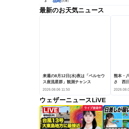
福崎
3
(
兵庫
)
最新のお天気ニュース
来週の8月12日(水)夜は「ペルセウ
熊本・八
ス座流星群」観測チャンス
さ 西
2026.08.06 11:50
2026.08.
ウェザーニュースLiVE
ライブ放送中