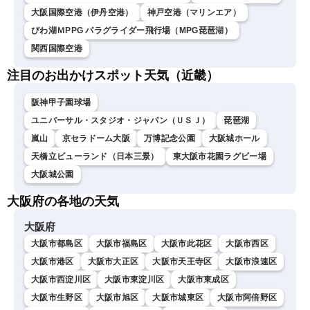
大阪国際空港（伊丹空港）
神戸空港（マリンエア）
びわ湖ＭPPG パラグライダー飛行場（MPG琵琶湖）
関西国際空港
注目のお出かけスポット天気（近畿）
阪神甲子園球場
ユニバーサル・スタジオ・ジャパン（ＵＳＪ）
琵琶湖
嵐山
京セラドーム大阪
万博記念公園
大阪城ホール
天橋立ビューランド（日本三景）
東大阪市花園ラグビー場
大阪城公園
大阪府の各地の天気
大阪府
大阪市都島区
大阪市福島区
大阪市此花区
大阪市西区
大阪市港区
大阪市大正区
大阪市天王寺区
大阪市浪速区
大阪市西淀川区
大阪市東淀川区
大阪市東成区
大阪市生野区
大阪市旭区
大阪市城東区
大阪市阿倍野区