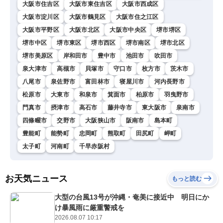
大阪市住吉区
大阪市東住吉区
大阪市西成区
大阪市淀川区
大阪市鶴見区
大阪市住之江区
大阪市平野区
大阪市北区
大阪市中央区
堺市堺区
堺市中区
堺市東区
堺市西区
堺市南区
堺市北区
堺市美原区
岸和田市
豊中市
池田市
吹田市
泉大津市
高槻市
貝塚市
守口市
枚方市
茨木市
八尾市
泉佐野市
富田林市
寝屋川市
河内長野市
松原市
大東市
和泉市
箕面市
柏原市
羽曳野市
門真市
摂津市
高石市
藤井寺市
東大阪市
泉南市
四條畷市
交野市
大阪狭山市
阪南市
島本町
豊能町
能勢町
忠岡町
熊取町
田尻町
岬町
太子町
河南町
千早赤阪村
お天気ニュース
もっと読む
大型の台風13号が沖縄・奄美に接近中 明日にか
け暴風雨に厳重警戒を
2026.08.07 10:17