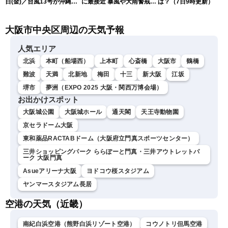
日(金)／台風13号が沖縄・
に最接近 暴風や大雨警戒
は？（7日9時更新）
奄美に最接近へ 令和8年
（7日10時現在）
熊本地震情報〈ウェザーニ
大阪市中央区周辺の天気予報
ュースLiVEコーヒータイ
ム・江川清音／有賀哲夫〉
人気エリア
北浜
本町（船場西）
上本町
心斎橋
大阪市
鶴橋
難波
天満
北新地
梅田
十三
新大阪
江坂
堺市
夢洲（EXPO 2025 大阪・関西万博会場）
お出かけスポット
大阪城公園
大阪城ホール
通天閣
天王寺動物園
京セラドーム大阪
東和薬品RACTABドーム（大阪府立門真スポーツセンター）
三井ショッピングパーク ららぽーと門真・三井アウトレットパ
ーク 大阪門真
Asueアリーナ大阪
ヨドコウ桜スタジアム
ヤンマースタジアム長居
空港の天気（近畿）
南紀白浜空港（熊野白浜リゾート空港）
コウノトリ但馬空港