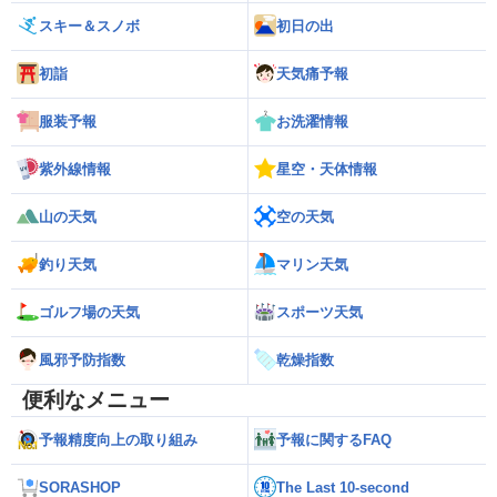
スキー＆スノボ
初日の出
初詣
天気痛予報
服装予報
お洗濯情報
紫外線情報
星空・天体情報
山の天気
空の天気
釣り天気
マリン天気
ゴルフ場の天気
スポーツ天気
風邪予防指数
乾燥指数
便利なメニュー
予報精度向上の取り組み
予報に関するFAQ
SORASHOP
The Last 10-second