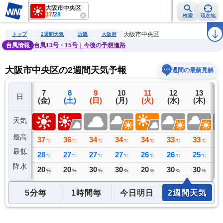
大阪市中央区
37
/
28
検索
現在地
雨雲レーダー
台風情報
地震情報
警報・注意報
2週間天気
ラ
大阪市中央区
トップ
2週間天気
近畿
大阪府
台風情報
台風13号・15号｜今後の予想進路
大阪市中央区の2週間天気予報
週間の最新見解
6
7
8
9
10
11
12
13
日
(木)
(金)
(土)
(日)
(月)
(火)
(水)
(木)
(
天気
最高
35
37
36
34
34
34
33
33
3
℃
℃
℃
℃
℃
℃
℃
℃
最低
28
28
27
27
27
26
26
25
2
℃
℃
℃
℃
℃
℃
℃
℃
降水
0
20
20
30
30
20
30
30
3
ミリ
%
%
%
%
%
%
%
5分毎
1時間毎
今日明日
2週間天気